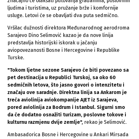
značajno će olakšati putovanja građanima, poslovnim
ljudima i turistima, uz pružanje brže i komfornije
usluge. Letovi će se obavljati dva puta sedmično.
Vršilac dužnosti direktora Međunarodnog aerodroma
Sarajevo Dino Selimović kazao je da nove linija
predstavlja historijski iskorak u jačanju
aviopovezanosti Bosne i Hercegovine i Republike
Turske.
"Tokom ljetne sezone Sarajevo će biti povezano sa
pet destinacija u Republici Turskoj, sa oko 60
sedmičnih letova, što jasno govori o intenzitetu i
značaju ove saradnje. Direktna linija sa Ankarom je
treća aviolinija aviokompanije AJET iz Sarajeva,
pored aviolinija za Bodrum i Istanbul. Sigurni smo
da će dodatno osnažiti turizam, poslovne tokove i
kulturnu razmjenu dvije zemlje",
rekao je Selimović.
Ambasadorica Bosne i Hercegovine u Ankari Mirsada