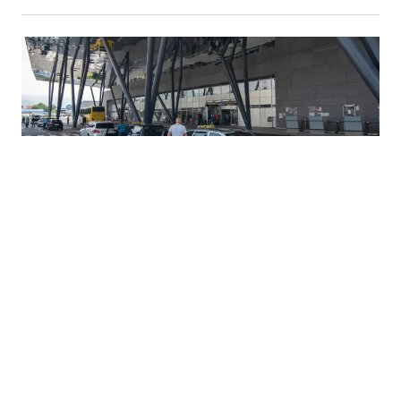
04.08.2026
|
SAOPĆENO
Aerodrom Sarajevo oborio rekord u broju putnika