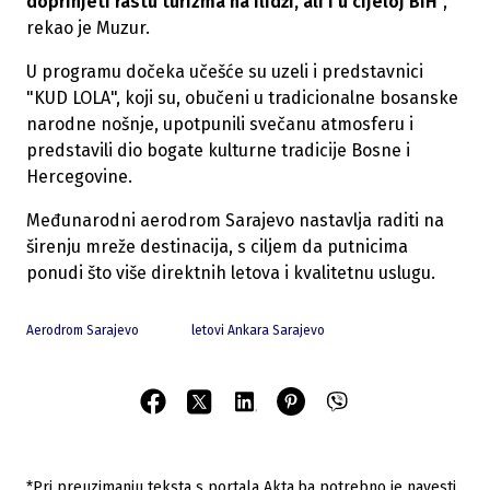
doprinjeti rastu turizma na Ilidži, ali i u cijeloj BiH
",
rekao je Muzur.
U programu dočeka učešće su uzeli i predstavnici
"KUD LOLA", koji su, obučeni u tradicionalne bosanske
narodne nošnje, upotpunili svečanu atmosferu i
predstavili dio bogate kulturne tradicije Bosne i
Hercegovine.
Međunarodni aerodrom Sarajevo nastavlja raditi na
širenju mreže destinacija, s ciljem da putnicima
ponudi što više direktnih letova i kvalitetnu uslugu.
Aerodrom Sarajevo
letovi Ankara Sarajevo
*Pri preuzimanju teksta s portala Akta.ba potrebno je navesti