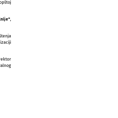
opštoj
prijave protiv Nikšića i Lakića zbog
Željezare Zenica
nije"
,
Vlada FBiH produžila subvencije za
račune za struju najugroženijim
građanima do 2027.
štenja
Od 2023. godine u TK uloženo više
zaciji
od 1,68 milijardi KM
Počela isplata aprilske plaće
rektor
radnicima RMU Zenica, majska
ponovo kasni
ralnog
Globalni pad nafte bez utjecaja u
BiH: Gorivo i dalje preko 3 KM
Novi Travnik dobio savremenu
lamelu Doma zdravlja nakon
ulaganja od 2 miliona KM
Dom naroda Parlamenta FBiH
usvojio zakon o Novoj željezari