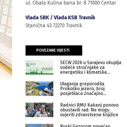
ul. Obala Kulina bana br. 8 71000 Centar
Vlada SBK / Vlada KSB Travnik
Stanična 43 72270 Travnik
POVEZANE VIJESTI
SECW 2026 u Sarajevu okuplja
vodeće stručnjake za
energetiku i klimatske
politike
Ulaganja preporodila
Prokoško jezero, broj
posjetilaca značajno
porastao
Radnici RMU Kakanj ponovo
obustavili rad: Ne mogu
ovjeriti zdravstvene knjižice
Ruski Gazprom povećao