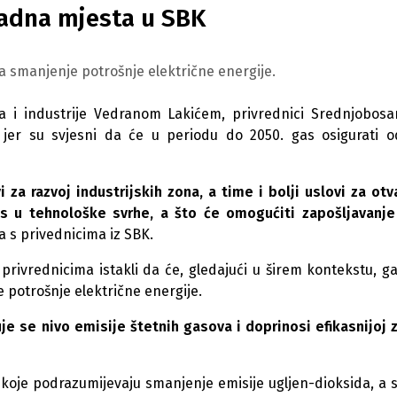
 radna mjesta u SBK
na smanjenje potrošnje električne energije.
a i industrije Vedranom Lakićem, privrednici Srednjobos
a jer su svjesni da će u periodu do 2050. gas osigurati o
i za razvoj industrijskih zona, a time i bolji uslovi za otv
gas u tehnološke svrhe, a što će omogućiti zapošljavanj
a s privednicima iz SBK.
privrednicima istakli da će, gledajući u širem kontekstu, g
e potrošnje električne energije.
e se nivo emisije štetnih gasova i doprinosi efikasnijoj z
koje podrazumijevaju smanjenje emisije ugljen-dioksida, a