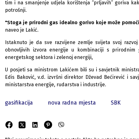
tim i na smanjenje udjela korištenja “prljavih” goriva kako
potrošnji.
"Stoga je prirodni gas idealno gorivo koje može pomoći
naveo je Lakić.
Istaknuto je da sve razvijene zemlje svijeta svoj razvo
obnovljivih izvora energije u kombinaciji s prirodni
energetskog sektora i zelenoj energiji,
U posjeti sa ministrom Lakićem bili su i savjetnik ministr
Edis Baković, v.d. izvršni direktor Dževad Bećirević i sa
ministarstva energije, rudarstva i industrije.
gasifikacija
nova radna mjesta
SBK