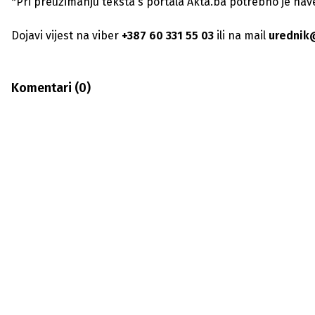
*Pri preuzimanju teksta s portala Akta.ba potrebno je navest
Dojavi vijest na viber
+387 60 331 55 03
ili na mail
urednik
Komentari (
0
)