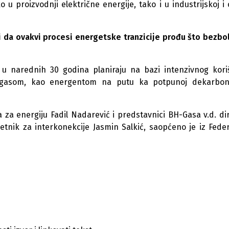
 u proizvodnji električne energije, tako i u industrijskoj i 
 da ovakvi procesi energetske tranzicije prođu što bezbol
j u narednih 30 godina planiraju na bazi intenzivnog kori
m gasom, kao energentom na putu ka potpunoj dekarboni
a za energiju Fadil Nadarević i predstavnici BH-Gasa v.d. di
vjetnik za interkonekcije Jasmin Salkić, saopćeno je iz Fede