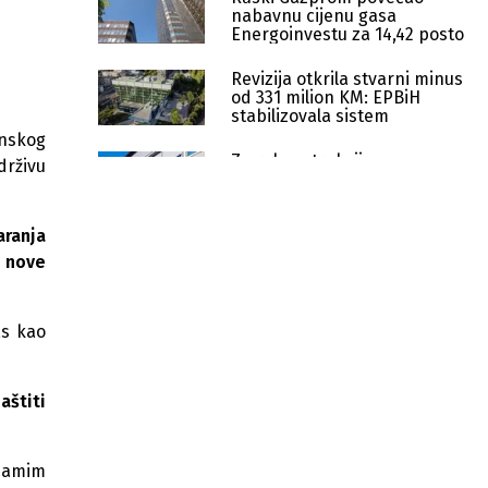
nabavnu cijenu gasa
Energoinvestu za 14,42 posto
Revizija otkrila stvarni minus
od 331 milion KM: EPBiH
stabilizovala sistem
anskog
Za rekonstrukciju
drživu
magistralnog toplovoda u
Tuzli 1,8 miliona KM
aranja
Željezara Zenica nudi fabriku
Vladi FBiH besplatno: Uslov je
e nove
spas svih radnika
Likvidnost pod pritiskom: Gubitak od
as kao
52 miliona i novi režim upravljanja
novcem u EPBIH
aštiti
Lakić o problemima u
Elektroprivredi BiH: Godinama plaća
ugalj koji ne dobija
 samim
H&P d.o.o. Zvornik podnio krivične