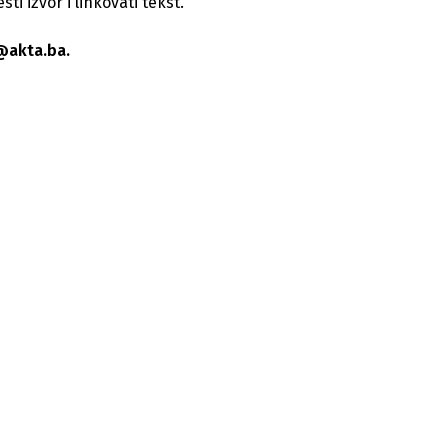
i izvor i linkovati tekst.
@akta.ba.