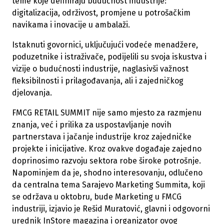
teme koje definiraju budućnost industrije:
digitalizacija, održivost, promjene u potrošačkim
navikama i inovacije u ambalaži.
Istaknuti govornici, uključujući vodeće menadžere,
poduzetnike i istraživače, podijelili su svoja iskustva i
vizije o budućnosti industrije, naglasivši važnost
fleksibilnosti i prilagođavanja, ali i zajedničkog
djelovanja.
FMCG RETAIL SUMMIT nije samo mjesto za razmjenu
znanja, već i prilika za uspostavljanje novih
partnerstava i jačanje industrije kroz zajedničke
projekte i inicijative. Kroz ovakve događaje zajedno
doprinosimo razvoju sektora robe široke potrošnje.
Napominjem da je, shodno interesovanju, odlučeno
da centralna tema Sarajevo Marketing Summita, koji
se održava u oktobru, bude Marketing u FMCG
industriji, izjavio je Rešid Muratović, glavni i odgovorni
urednik InStore magazina i organizator ovog