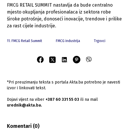
FMCG RETAIL SUMMIT nastavlja da bude centralno
mjesto okupljanja profesionalaca iz sektora robe
široke potrošnje, donoseći inovacije, trendove i prilike
za rast cijele industrije.
11. FMCG Retail Summit
FMCG industrija
Trgovci
*Pri preuzimanju teksta s portala Akta.ba potrebno je navesti
izvor i linkovati tekst.
Dojavi vijest na viber
+387 60 331 55 03
ili na mail
urednik@akta.ba.
Komentari (
0
)