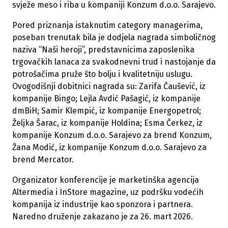
svježe meso i riba u kompaniji Konzum d.o.o. Sarajevo.
Pored priznanja istaknutim category managerima,
poseban trenutak bila je dodjela nagrada simboličnog
naziva “Naši heroji”, predstavnicima zaposlenika
trgovačkih lanaca za svakodnevni trud i nastojanje da
potrošačima pruže što bolju i kvalitetniju uslugu.
Ovogodišnji dobitnici nagrada su: Zarifa Čaušević, iz
kompanije Bingo; Lejla Avdić Pašagić, iz kompanije
dmBiH; Samir Klempić, iz kompanije Energopetrol;
Željka Šarac, iz kompanije Holdina; Esma Čerkez, iz
kompanije Konzum d.o.o. Sarajevo za brend Konzum,
Žana Modić, iz kompanije Konzum d.o.o. Sarajevo za
brend Mercator.
Organizator konferencije je marketinška agencija
Altermedia i InStore magazine, uz podršku vodećih
kompanija iz industrije kao sponzora i partnera.
Naredno druženje zakazano je za 26. mart 2026.