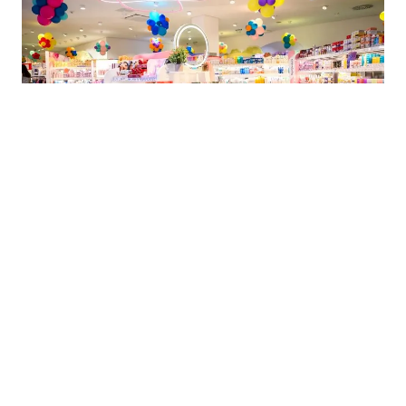
06.08.2026
|
KUPOVINA UZ POGODNOSTI
Preuređena dm trgovina na Koševu ponovo otvorila
vrata kupcima