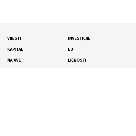
VIJESTI
INVESTICIJE
22.07.2026
|
LJETNO ŠTIVO
KAPITAL
EU
Bh. autorica Melisa Krnić napisala roman za kupce
NAJAVE
LIČNOSTI
dm-a
KARIJERA
PAUZA
ANALIZE