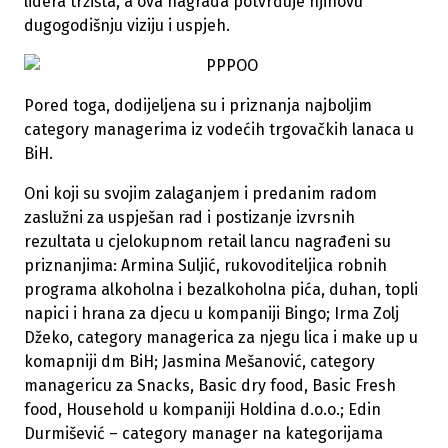
lidera tržišta, a ova nagrada potvrđuje njihovu
dugogodišnju viziju i uspjeh.
Pored toga, dodijeljena su i priznanja najboljim
category managerima iz vodećih trgovačkih lanaca u
BiH.
Oni koji su svojim zalaganjem i predanim radom
zaslužni za uspješan rad i postizanje izvrsnih
rezultata u cjelokupnom retail lancu nagrađeni su
priznanjima: Armina Suljić, rukovoditeljica robnih
programa alkoholna i bezalkoholna pića, duhan, topli
napici i hrana za djecu u kompaniji Bingo; Irma Zolj
Džeko, category managerica za njegu lica i make up u
komapniji dm BiH; Jasmina Mešanović, category
managericu za Snacks, Basic dry food, Basic Fresh
food, Household u kompaniji Holdina d.o.o.; Edin
Durmišević – category manager na kategorijama