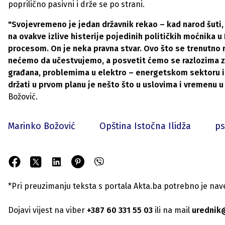
poprilično pasivni i drže se po strani.
"Svojevremeno je jedan državnik rekao – kad narod šuti, p
na ovakve izlive histerije pojedinih političkih moćnika u
procesom. On je neka pravna stvar. Ovo što se trenutno 
nećemo da učestvujemo, a posvetit ćemo se razlozima za
građana, problemima u elektro – energetskom sektoru i š
držati u prvom planu je nešto što u uslovima i vremenu 
Božović.
Marinko Božović
Opština Istočna Ilidža
ps
*Pri preuzimanju teksta s portala Akta.ba potrebno je navest
Dojavi vijest na viber
+387 60 331 55 03
ili na mail
urednik