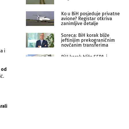
Ko u BiH posjeduje privatne
avione? Registar otkriva
zanimljive detalje
Soreca: BiH korak bliže
jeftinijim prekograničnim
novčanim transferima
a i
BiH korak bliže SEPA-i -
usvojeni ključni finansijski
zakoni u oba entiteta
u od
ić.
Dok građani stežu kaiš, Vlada RS sebi
ponovo povećava plate: Premijeru
više od 9.200 KM
Birači će se identificirati otiskom
prsta, a glasovi brojati elektronski i
rali
ručno
Novi rast cijena goriva: Dizel
dostigao 3,27 KM, očekuju se nova