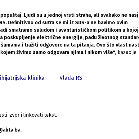
opuštaj. Ljudi su u jednoj vrsti straha, ali svakako ne nas
 RS. Definitivno od sutra se mi iz SDS-a ne bavimo ovim
radi smatramo suludom i avanturističkom politikom u kojoj
 poskupljenje električne energije, padu životnog standar
umama i tražiti odgovore na ta pitanja. Ovo što vlast nast
u kojem živimo samo odgovara njima i nikom više"
, kazao je
ihijatrijska klinika
Vlada RS
i izvor i linkovati tekst.
@akta.ba.