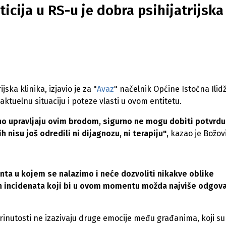
icija u RS-u je dobra psihijatrijska
ska klinika, izjavio je za "
Avaz
" načelnik Općine Istočna Ilidž
ktuelnu situaciju i poteze vlasti u ovom entitetu.
nutno upravljaju ovim brodom, sigurno ne mogu dobiti potvrd
ih nisu još odredili ni dijagnozu, ni terapiju"
, kazao je Božov
enta u kojem se nalazimo i neće dozvoliti nikakve oblike
vih incidenata koji bi u ovom momentu možda najviše odgova
abrinutosti ne izazivaju druge emocije među građanima, koji su