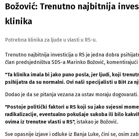
Božović: Trenutno najbitnija invest
klinika
Potrebna klinika za ljude u vlasti u RS-u.
Trenutno najbitnija investicija u RS je jedna dobra psihijatrij
član predsjedništva SDS-a Marinko Božović, komentirajući a
"Ta klinika imala bi jako puno posla, jer ljudi, koji tre
psihijatra da su normalni. Ovi naši specijalisti u BiH za nj
Dodao je da se pitanja vezana za ustav moraju dogovarati.
"Postoje politički faktori u RS koji su jako svjesni mom
radikalizacije, eventualno pokušaje sukoba ili bilo kak
ovima iz trenutne vlasti u RS",
istakao je Božović.
Sve opasnije izjave i odluke iz Banja Luke, čini se, osim z