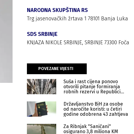
NARODNA SKUPŠTINA RS
Trg jasenovačkih žrtava 1 78101 Banja Luka
SDS SRBINJE
KNJAZA NIKOLE SRBINJE, SRBINJE 73300 Foča
POVEZANE VIJESTI
Suša i rast cijena ponovo
otvorili pitanje formiranja
robnih rezervi u Republici
Srpskoj
Državljanstvo BiH za osobe
od naročite koristi: u četiri
godine odobrena 43 zahtjeva
Za Ribnjak "Saničani"
osigurano 3,8 miliona KM