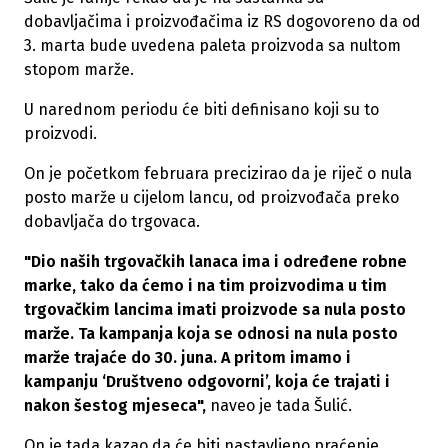
dobavljačima i proizvođačima iz RS dogovoreno da od
3. marta bude uvedena paleta proizvoda sa nultom
stopom marže.
U narednom periodu će biti definisano koji su to
proizvodi.
On je početkom februara precizirao da je riječ o nula
posto marže u cijelom lancu, od proizvođača preko
dobavljača do trgovaca.
"Dio naših trgovačkih lanaca ima i određene robne
marke, tako da ćemo i na tim proizvodima u tim
trgovačkim lancima imati proizvode sa nula posto
marže. Ta kampanja koja se odnosi na nula posto
marže trajaće do 30. juna. A pritom imamo i
kampanju ‘Društveno odgovorni’, koja će trajati i
nakon šestog mjeseca",
naveo je tada Šulić.
On je tada kazao da će biti nastavljeno praćenje