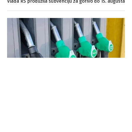
Vlada RS produžila subvenciju za gorivo do 15. augusta
08.07.2026
|
KONTROLA PROMETA NA BP
RS uvodi strožu kontrolu prometa na benzinskim
pumpama