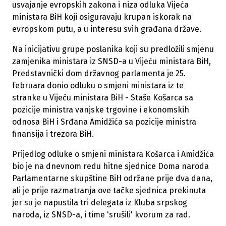
usvajanje evropskih zakona i niza odluka Vijeća
ministara BiH koji osiguravaju krupan iskorak na
evropskom putu, a u interesu svih građana države.
Na inicijativu grupe poslanika koji su predložili smjenu
zamjenika ministara iz SNSD-a u Vijeću ministara BiH,
Predstavnički dom državnog parlamenta je 25.
februara donio odluku o smjeni ministara iz te
stranke u Vijeću ministara BiH - Staše Košarca sa
pozicije ministra vanjske trgovine i ekonomskih
odnosa BiH i Srđana Amidžića sa pozicije ministra
finansija i trezora BiH.
Prijedlog odluke o smjeni ministara Košarca i Amidžića
bio je na dnevnom redu hitne sjednice Doma naroda
Parlamentarne skupštine BiH održane prije dva dana,
ali je prije razmatranja ove tačke sjednica prekinuta
jer su je napustila tri delegata iz Kluba srpskog
naroda, iz SNSD-a, i time 'srušili' kvorum za rad.