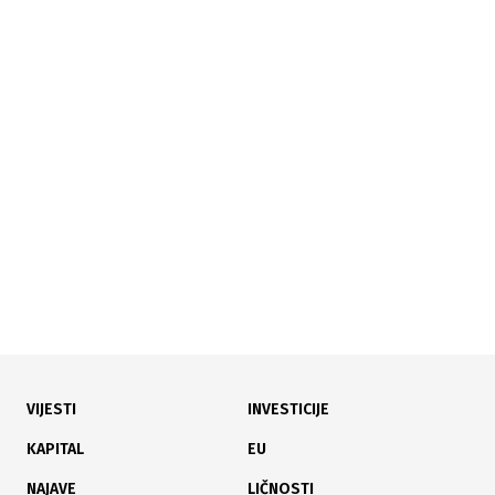
02.08.2026
|
ZAŠTITA OKOLIŠA I VODA
Utvrđen uzrok pomora ribe: Institucije nastavljaju
aktivnosti protiv HE Ulog
VIJESTI
INVESTICIJE
28.07.2026
|
ARNAUTOVIĆ
KAPITAL
EU
Birači će se identificirati otiskom prsta, a glasovi
NAJAVE
LIČNOSTI