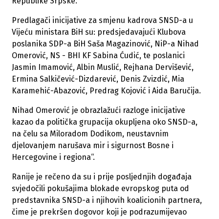
Republike Srpske.
Predlagači inicijative za smjenu kadrova SNSD-a u
Vijeću ministara BiH su: predsjedavajući Klubova
poslanika SDP-a BiH Saša Magazinović, NiP-a Nihad
Omerović, NS - BHI KF Sabina Ćudić, te poslanici
Jasmin Imamović, Albin Muslić, Rejhana Dervišević,
Ermina Salkičević-Dizdarević, Denis Zvizdić, Mia
Karamehić-Abazović, Predrag Kojović i Aida Baručija.
Nihad Omerović je obrazlažući razloge inicijative
kazao da politička grupacija okupljena oko SNSD-a,
na čelu sa Miloradom Dodikom, neustavnim
djelovanjem narušava mir i sigurnost Bosne i
Hercegovine i regiona“.
Ranije je rečeno da su i prije posljednjih događaja
svjedočili pokušajima blokade evropskog puta od
predstavnika SNSD-a i njihovih koalicionih partnera,
čime je prekršen dogovor koji je podrazumijevao