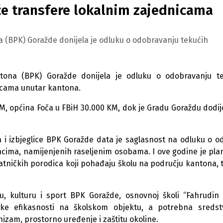
e transfere lokalnim zajednicama
 (BPK) Goražde donijela je odluku o odobravanju tekućih
tona (BPK) Goražde donijela je odluku o odobravanju t
nicama unutar kantona.
KM, općina Foča u FBiH 30.000 KM, dok je Gradu Goraždu dodij
ica i izbjeglice BPK Goražde data je saglasnost na odluku o o
ncima, namijenjenih raseljenim osobama. I ove godine je pla
ratničkih porodica koji pohađaju školu na području kantona,
ku, kulturu i sport BPK Goražde, osnovnoj školi “Fahrudin
ske efikasnosti na školskom objektu, a potrebna sreds
zam, prostorno uređenje i zaštitu okoline.