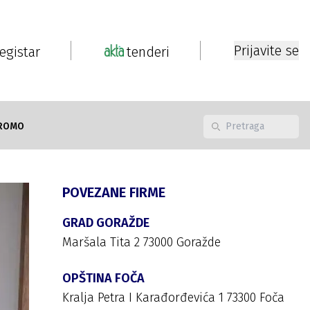
Prijavite se
registar
tenderi
ROMO
POVEZANE FIRME
GRAD GORAŽDE
Maršala Tita 2 73000 Goražde
OPŠTINA FOČA
Kralja Petra I Karađorđevića 1 73300 Foča