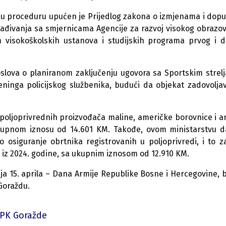
sku proceduru upućen je Prijedlog zakona o izmjenama i do
ađivanja sa smjernicama Agencije za razvoj visokog obrazov
om visokoškolskih ustanova i studijskih programa prvog i 
poslova o planiranom zaključenju ugovora sa Sportskim strel
eninga policijskog službenika, budući da objekat zadovolja
poljoprivrednih proizvođača maline, američke borovnice i ar
 ukupnom iznosu od 14.601 KM. Takođe, ovom ministarstvu d
 osiguranje obrtnika registrovanih u poljoprivredi, i to 
 iz 2024. godine, sa ukupnim iznosom od 12.910 KM.
ja 15. aprila – Dana Armije Republike Bosne i Hercegovine, 
 Goraždu.
BPK Goražde