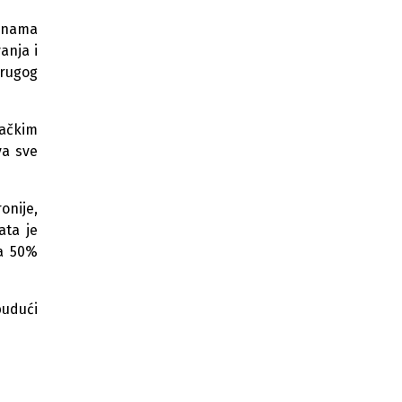
Na putu Tjentište–Foča gradi
punama
se most vrijedan oko 11
anja i
miliona KM
drugog
Završena sanacija krova Centra za
kulturu u Goraždu
jačkim
Festival prijateljstva u Goraždu od 31.
va sve
jula do 7. augusta u znaku vrhunske
zabave
Potpisan ugovor za obnovu
onije,
Područne škole u Goraždu, radovi
ata je
vrijedni 185.000 KM
za 50%
Za rekonstrukciju puta na jahorini
više od 844.000 KM
budući
Goražde ulaže 53.370 KM u
sanaciju dvije gradske ceste
EU finansira rekonstrukciju vrtića
"Zvjezdice" u Goraždu vrijednu