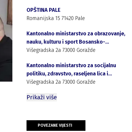
OPŠTINA PALE
Romanijska 15 71420 Pale
Kantonalno ministarstvo za obrazovanje,
nauku, kulturu i sport Bosansko-
podrinjskog kantona Goražde
Višegradska 2a 73000 Goražde
Kantonalno ministarstvo za socijalnu
politiku, zdravstvo, raseljena lica i
izbjeglice Bosansko-podrinjskog
Višegradska 2a 73000 Goražde
kantona Goražde
Prikaži više
POVEZANE VIJESTI