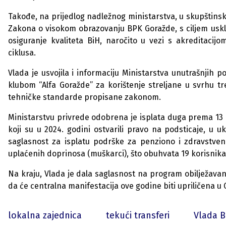
Takođe, na prijedlog nadležnog ministarstva, u skupštin
Zakona o visokom obrazovanju BPK Goražde, s ciljem uskl
osiguranje kvaliteta BiH, naročito u vezi s akreditacij
ciklusa.
Vlada je usvojila i informaciju Ministarstva unutrašnjih 
klubom “Alfa Goražde” za korištenje streljane u svrhu tr
tehničke standarde propisane zakonom.
Ministarstvu privrede odobrena je isplata duga prema 13 
koji su u 2024. godini ostvarili pravo na podsticaje, u
saglasnost za isplatu podrške za penziono i zdravstveno
uplaćenih doprinosa (muškarci), što obuhvata 19 korisnika
Na kraju, Vlada je dala saglasnost na program obilježavan
da će centralna manifestacija ove godine biti upriličena u
lokalna zajednica
tekući transferi
Vlada 