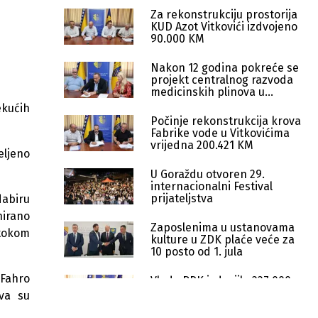
Za rekonstrukciju prostorija
KUD Azot Vitkovići izdvojeno
90.000 KM
Nakon 12 godina pokreće se
projekt centralnog razvoda
medicinskih plinova u
Goraždu
ekućih
Počinje rekonstrukcija krova
Fabrike vode u Vitkovićima
vrijedna 200.421 KM
eljeno
U Goraždu otvoren 29.
internacionalni Festival
prijateljstva
dabiru
nirano
Zaposlenima u ustanovama
 tokom
kulture u ZDK plaće veće za
10 posto od 1. jula
 Fahro
Vlada BPK izdvojila 227.000
KM za nabavku pumpi Fabrici
tva su
vode Vitkovići