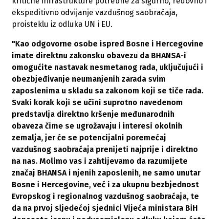
kritične infrastrukture potrebne za sigurno, redovno i
ekspeditivno odvijanje vazdušnog saobraćaja,
proisteklu iz odluka UN i EU.
"Kao odgovorne osobe ispred Bosne i Hercegovine
imate direktnu zakonsku obavezu da BHANSA-i
omogućite nastavak nesmetanog rada, uključujući i
obezbjeđivanje neumanjenih zarada svim
zaposlenima u skladu sa zakonom koji se tiče rada.
Svaki korak koji se učini suprotno navedenom
predstavlja direktno kršenje međunarodnih
obaveza čime se ugrožavaju i interesi okolnih
zemalja, jer će se potencijalni poremećaj
vazdušnog saobraćaja prenijeti najprije i direktno
na nas. Molimo vas i zahtijevamo da razumijete
značaj BHANSA i njenih zaposlenih, ne samo unutar
Bosne i Hercegovine, već i za ukupnu bezbjednost
Evropskog i regionalnog vazdušnog saobraćaja, te
da na prvoj sljedećoj sjednici Vijeća ministara BiH