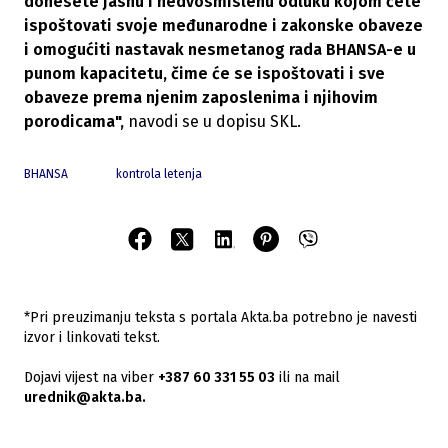
donesete jasnu i nedvosmislenu odluku kojom ćete
ispoštovati svoje međunarodne i zakonske obaveze
i omogućiti nastavak nesmetanog rada BHANSA-e u
punom kapacitetu, čime će se ispoštovati i sve
obaveze prema njenim zaposlenima i njihovim
porodicama",
navodi se u dopisu SKL.
BHANSA
kontrola letenja
*Pri preuzimanju teksta s portala Akta.ba potrebno je navesti
izvor i linkovati tekst.
Dojavi vijest na viber
+387 60 331 55 03
ili na mail
urednik@akta.ba.