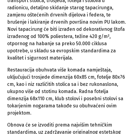
transport stolica, trosjeda, fotelja i stolova u
radionicu, detaljno skidanje starog tapacirunga,
zamjenu oštećenih drvenih dijelova i federa, te
brušenje i lakiranje drvenih površina novim PU lakom.
Novi tapacirung će biti izrađen od dekorativnog štofa
izrađenog od 100% poliestera, težine 420 g/m²,
otpornog na habanje sa preko 50.000 ciklusa
upotrebe, u skladu sa evropskim standardima za
kvalitet i sigurnost materijala.
Restauracija obuhvata više komada namještaja,
uključujući trosjede dimenzija 60x85 cm, fotelje 80x76
cm, kao i niz različitih stolica sa i bez rukonaslona,
ukupno više od stotinu komada. Radna fotelja
dimenzija 68x110 cm, klub stolovi i posebni stolovi sa
tokarjenim nogarama takođe su obuhvaćeni ovim
projektom.
Obnova će se izvoditi prema najvišim tehničkim
standardima, uz zadržavanje originalnog estetskog