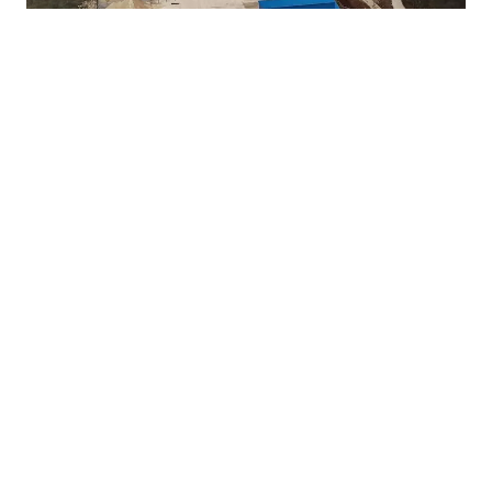
24.07.2026
|
BLOKADA
Predsjedništvo BiH bez saglasnosti za Mostar jug -
Tunel Kvanj
22.07.2026
|
PO HITNOM POSTUPKU
Budžet BiH pred glasanjem: Veće plate, ali kritike