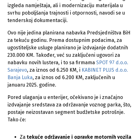
izgleda namještaja, ali i modernizaciju materijala u
svrhu poboljšanja trajnosti i otpornosti, navodi se u
tenderskoj dokumentaciji.
Ovo nije jedina planirana nabavka Predsjedništva BiH
za tekuću godinu. Prema dostupnim podacima, za
ugostiteljske usluge planirano je izdvajanje dodatnih
230.000 KM. Također, već su zaključeni ugovori za
nabavku novih lustera, i to sa firmama
SPOT 97 d.o.o.
Sarajevo
, za iznos od 6.250 KM, i
KABINET PLUS d.o.o.
Banja Luka
, za iznos od 6.200 KM, zaključenih u
januaru 2025. godine.
Pored ulaganja u enterijer, očekivano je i značajno
izdvajanje sredstava za održavanje voznog parka, što,
postaje neizostavan segment budžetske potrošnje.
Tako će:
Za
tekuće održavanje i opravke motornih vozila