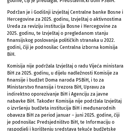
godine, čiji je predlagač Predstavnički dom PSBiH.
Podržan je i Godišnji izvještaj Centralne banke Bosne i
Hercegovine za 2025. godinu, Izvještaj o aktivnostima
Ureda za reviziju institucija Bosne i Hercegovine za
2025. godinu, te Izvještaj o pregledanom stanju
finansijskog poslovanja političkih stranaka u 2022.
godini, čiji je podnosilac Centralna izborna komisija
BiH.
Komisija nije podržala Izvještaj o radu Vijeća ministara
BiH za 2025. godinu, u dijelu nadležnosti Komisije za
finansije i budžet Doma naroda PSBiH, i to za
Ministarstvo finansija i trezora BiH, Upravu za
indirektno oporezivanje BiH i Agenciju za javne
nabavke BiH. Također Komisija nije podržala Izvještaj
o izvršenju budžeta institucija BiH i međunarodnih
obaveza BiH za period januar – juni 2025. godine, čiji
je podnosilac Predsjedništvo BiH, te Informaciju o
raspodjeli i korištenju sredstava tekuće budžetske