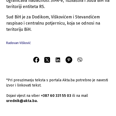
ograničava nadležnost SIPA-e, Tužilaštva i Suda BiH na
teritoriji entiteta RS.
Sud BiH je za Dodikom, Viškovićem i Stevandićem
raspisao i centralnu potjernicu, koja se odnosi na
teritoriju BiH.
Radovan Višković
*Pri preuzimanju teksta s portala Akta.ba potrebno je navesti
izvor i linkovati tekst.
Dojavi vijest na viber
+387 60 331 55 03
ili na mail
urednik@akta.ba.