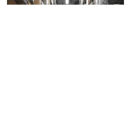
07.08.2026
|
POTROŠAČI TRAŽE HITNE MJERE
Suša i rast cijena ponovo otvorili pitanje formiranja
robnih rezervi u Republici Srpskoj
07.08.2026
|
POJAŠNJENA PROCESURA STJECANJA DRŽAVLJANSTVA