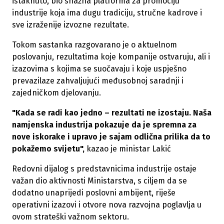
istaknuto, bio snažna platforma za promociju
industrije koja ima dugu tradiciju, stručne kadrove i
sve izraženije izvozne rezultate.
Tokom sastanka razgovarano je o aktuelnom
poslovanju, rezultatima koje kompanije ostvaruju, ali i
izazovima s kojima se suočavaju i koje uspješno
prevazilaze zahvaljujući međusobnoj saradnji i
zajedničkom djelovanju.
"Kada se radi kao jedno – rezultati ne izostaju. Naša
namjenska industrija pokazuje da je spremna za
nove iskorake i upravo je sajam odlična prilika da to
pokažemo svijetu",
kazao je ministar Lakić
Redovni dijalog s predstavnicima industrije ostaje
važan dio aktivnosti Ministarstva, s ciljem da se
dodatno unaprijedi poslovni ambijent, riješe
operativni izazovi i otvore nova razvojna poglavlja u
ovom strateški važnom sektoru.