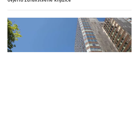
24.07.2026
|
NA NJU SE NE MOŽE UTJECATI
Ruski Gazprom povećao nabavnu cijenu gasa
Energoinvestu za 14,42 posto