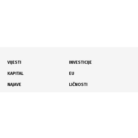
VIJESTI
INVESTICIJE
15.07.2026
|
DUG RUDNIKA PREMAŠIO MILIJARDU MARAKA
KAPITAL
EU
Likvidnost pod pritiskom: Gubitak od 52 miliona i novi
NAJAVE
LIČNOSTI
režim upravljanja novcem u EPBIH
KARIJERA
PAUZA
ANALIZE