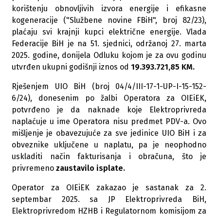
korištenju obnovljivih izvora energije i efikasne
kogeneracije ("Službene novine FBiH", broj 82/23),
plaćaju svi krajnji kupci električne energije.
Vlada
Federacije BiH je na 51. sjednici, održanoj 27. marta
2025. godine, donijela Odluku kojom je za ovu godinu
utvrđen ukupni godišnji iznos od
19.393.721,85 KM.
Rješenjem UIO BiH (broj 04/4/III-17-1-UP-I-15-152-
6/24), donesenim po žalbi Operatora za OIEiEK,
potvrđeno je da naknade koje Elektroprivreda
naplaćuje u ime Operatora nisu predmet PDV-a. Ovo
mišljenje je obavezujuće za sve jedinice UIO BiH i za
obveznike uključene u naplatu, pa je neophodno
uskladiti način fakturisanja i obračuna, što je
privremeno
zaustavilo isplate.
Operator za OIEiEK zakazao je sastanak za 2.
septembar 2025. sa JP Elektroprivreda BiH,
Elektroprivredom HZHB i Regulatornom komisijom za