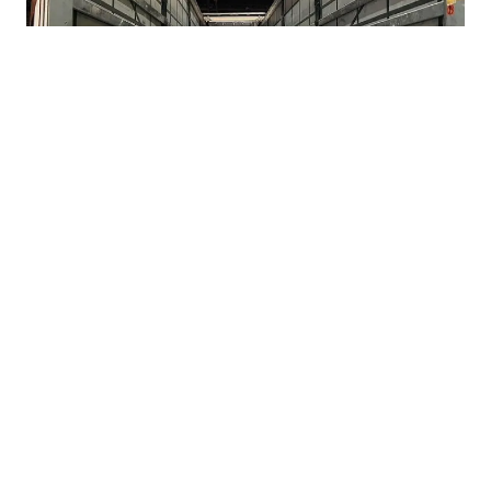
07.08.2026
|
BEZ KONKRETNIH RJEŠENJA
Nova Željezara odbila prijedloge Vlade FBiH,
neizvjesna budućnost