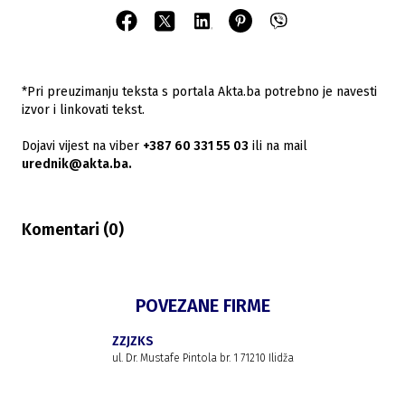
*Pri preuzimanju teksta s portala Akta.ba potrebno je navesti
izvor i linkovati tekst.
Dojavi vijest na viber
+387 60 331 55 03
ili na mail
urednik@akta.ba.
Komentari (
0
)
POVEZANE FIRME
ZZJZKS
ul. Dr. Mustafe Pintola br. 1 71210 Ilidža