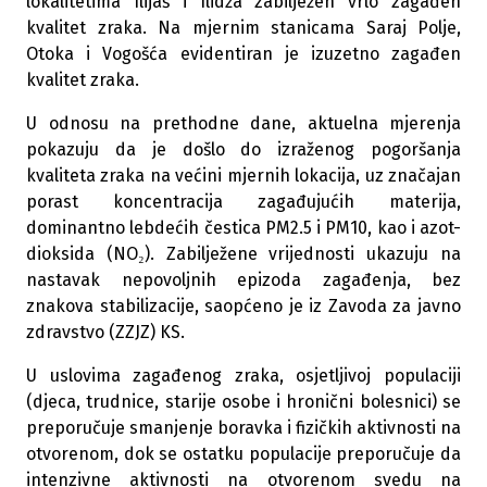
lokalitetima Ilijaš i Ilidža zabilježen vrlo zagađen
kvalitet zraka. Na mjernim stanicama Saraj Polje,
Otoka i Vogošća evidentiran je izuzetno zagađen
kvalitet zraka.
U odnosu na prethodne dane, aktuelna mjerenja
pokazuju da je došlo do izraženog pogoršanja
kvaliteta zraka na većini mjernih lokacija, uz značajan
porast koncentracija zagađujućih materija,
dominantno lebdećih čestica PM2.5 i PM10, kao i azot-
dioksida (NO₂). Zabilježene vrijednosti ukazuju na
nastavak nepovoljnih epizoda zagađenja, bez
znakova stabilizacije, saopćeno je iz Zavoda za javno
zdravstvo (ZZJZ) KS.
U uslovima zagađenog zraka, osjetljivoj populaciji
(djeca, trudnice, starije osobe i hronični bolesnici) se
preporučuje smanjenje boravka i fizičkih aktivnosti na
otvorenom, dok se ostatku populacije preporučuje da
intenzivne aktivnosti na otvorenom svedu na