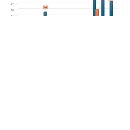
06.02.2026
|
ZDRAVSTVO I PREVENCIJA
Kanton Sarajevo lider u HPV vakcinaciji u Federaciji
BiH tokom 2025. godine