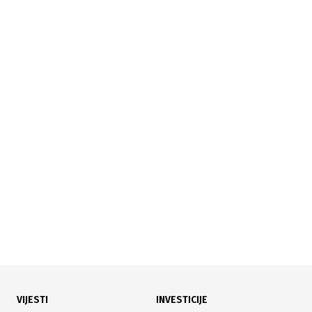
26.06.2026
|
UGROŽENI EMBRIONI NAKON ZATVARANJA KLINIKE
Pacijenti bivše klinike za vantjelesnu oplodnju traže
spas za oko 500 embriona
VIJESTI
INVESTICIJE