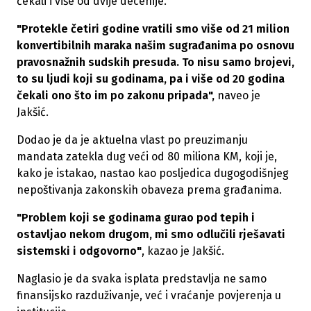
čekali i više od dvije decenije.
"Protekle četiri godine vratili smo više od 21 milion
konvertibilnih maraka našim sugrađanima po osnovu
pravosnažnih sudskih presuda. To nisu samo brojevi,
to su ljudi koji su godinama, pa i više od 20 godina
čekali ono što im po zakonu pripada",
naveo je
Jakšić.
Dodao je da je aktuelna vlast po preuzimanju
mandata zatekla dug veći od 80 miliona KM, koji je,
kako je istakao, nastao kao posljedica dugogodišnjeg
nepoštivanja zakonskih obaveza prema građanima.
"Problem koji se godinama gurao pod tepih i
ostavljao nekom drugom, mi smo odlučili rješavati
sistemski i odgovorno"
, kazao je Jakšić.
Naglasio je da svaka isplata predstavlja ne samo
finansijsko razduživanje, već i vraćanje povjerenja u