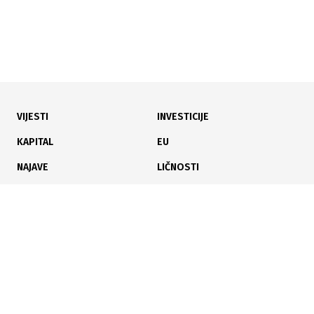
VIJESTI
INVESTICIJE
08.07.2026
|
JAVNI SEKTOR
KAPITAL
EU
Reakcija na registar plata: Vlada USK pokreće
NAJAVE
LIČNOSTI
harmonizaciju zarada
KARIJERA
PAUZA
ANALIZE