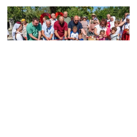
05.08.2026
|
VRIJEDNA INVESTICIJA U KRUPI
Pušten u funkciju put Zalin – Veliki Dubovik, projekat
vrijedan 1,4 miliona KM