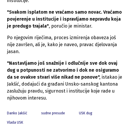
institucije.
"Svakom isplatom ne vraćamo samo novac. Vraćamo
povjerenje u institucije i ispravljamo nepravdu koja
je predugo trajala"
, poručio je ministar.
Po njegovim riječima, proces izmirenja obaveza još
nije završen, ali je, kako je naveo, pravac djelovanja
jasan.
"Nastavljamo još snažnije i odlučnije sve dok ovaj
dug u potpunosti ne zatvorimo i dok ne osiguramo
da se ovakve stvari više nikad ne ponove",
istakao je
Jakšić, dodajući da građani Unsko-sanskog kantona
zaslužuju pravdu, sigurnost i institucije koje rade u
njihovom interesu.
Danko Jakšić
sudne presude
USK dug
Vlada USK