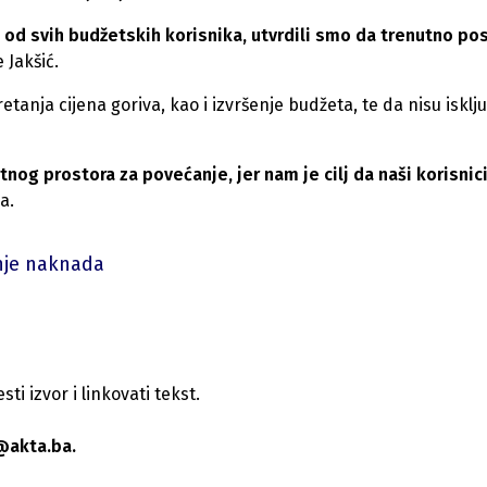
od svih budžetskih korisnika, utvrdili smo da trenutno pos
e Jakšić.
etanja cijena goriva, kao i izvršenje budžeta, te da nisu iskl
og prostora za povećanje, jer nam je cilj da naši korisnic
a.
nje naknada
i izvor i linkovati tekst.
@akta.ba.