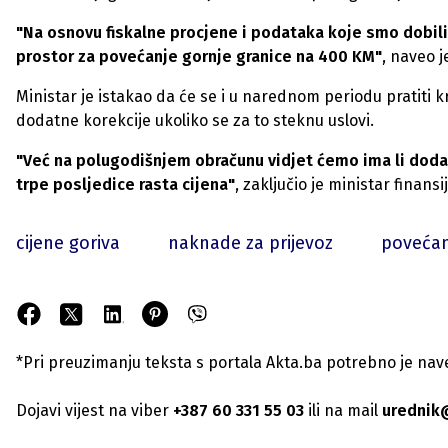
"Na osnovu fiskalne procjene i podataka koje smo dobili 
prostor za povećanje gornje granice na 400 KM"
, naveo j
Ministar je istakao da će se i u narednom periodu pratiti kr
dodatne korekcije ukoliko se za to steknu uslovi.
"Već na polugodišnjem obračunu vidjet ćemo ima li dodatn
trpe posljedice rasta cijena"
, zaključio je ministar finansij
cijene goriva
naknade za prijevoz
poveća
*Pri preuzimanju teksta s portala Akta.ba potrebno je navest
Dojavi vijest na viber
+387 60 331 55 03
ili na mail
urednik