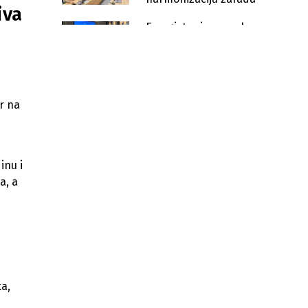
iva
E-registar izazvao buru:
Prosvjetari u USK-u traže
veće plate i prijete štrajkom
USK dodijelio 1,05 miliona KM za
rad i razvoj 64 sportska kluba
r na
Vlada USK izdvaja milion maraka
za razvoj poslovnih zona
Primanja u javnom sektoru USK
inu i
izazvala pažnju: Rukovodilac ima
a, a
veću plaću od ministra
USK predstavio tri nova e-registra
za borbu protiv korupcije
Vlada USK osigurala 3 miliona KM za
jačanje infrastrukture i razvoj
lokalnih zajednica
a,
USK ulaže milion KM u Kantonalnu