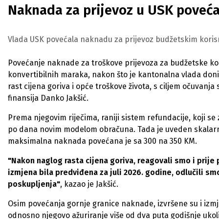
Naknada za prijevoz u USK poveća
Vlada USK povećala naknadu za prijevoz budžetskim korisni
Povećanje naknade za troškove prijevoza za budžetske k
konvertibilnih maraka, nakon što je kantonalna vlada don
rast cijena goriva i opće troškove života, s ciljem očuvanj
finansija Danko Jakšić.
Prema njegovim riječima, raniji sistem refundacije, koji s
po dana novim modelom obračuna. Tada je uveden skalarnik
maksimalna naknada povećana je sa 300 na 350 KM.
"Nakon naglog rasta cijena goriva, reagovali smo i prije
izmjena bila predviđena za juli 2026. godine, odlučili sm
poskupljenja"
, kazao je Jakšić.
Osim povećanja gornje granice naknade, izvršene su i izm
odnosno njegovo ažuriranje više od dva puta godišnje ukoliko