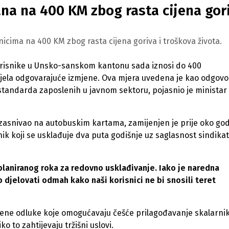
na na 400 KM zbog rasta cijena gor
cima na 400 KM zbog rasta cijena goriva i troškova života.
orisnike u Unsko-sanskom kantonu sada iznosi do 400
ijela odgovarajuće izmjene. Ova mjera uvedena je kao odgovo
a standarda zaposlenih u javnom sektoru, pojasnio je ministar
e zasnivao na autobuskim kartama, zamijenjen je prije oko god
 koji se usklađuje dva puta godišnje uz saglasnost sindikat
 planiranog roka za redovno usklađivanje. Iako je naredna
o djelovati odmah kako naši korisnici ne bi snosili teret
jene odluke koje omogućavaju češće prilagođavanje skalarnik
 to zahtijevaju tržišni uslovi.