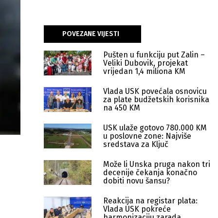
POVEZANE VIJESTI
Pušten u funkciju put Zalin –
Veliki Dubovik, projekat
vrijedan 1,4 miliona KM
Vlada USK povećala osnovicu
za plate budžetskih korisnika
na 450 KM
USK ulaže gotovo 780.000 KM
u poslovne zone: Najviše
sredstava za Ključ
Može li Unska pruga nakon tri
decenije čekanja konačno
dobiti novu šansu?
Reakcija na registar plata:
Vlada USK pokreće
harmonizaciju zarada