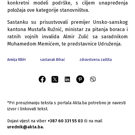
konkretni modeli podrške, s ciljem unapređenja
položaja ove kategorije stanovništva.
Sastanku su prisustvovali premijer Unsko-sanskog
kantona Mustafa Ružnić, ministar za pitanja boraca i
ratnih vojnih invalida Almir Zulić sa saradnikom
Muhamedom Memićem, te predstavnice Udruženja.
Armija RBiH
sastanak Bihać
zdravstvena zaštita
*Pri preuzimanju teksta s portala Akta.ba potrebno je navesti
izvor i linkovati tekst.
Dojavi vijest na viber
+387 60 331 55 03
ili na mail
urednik@akta.ba.