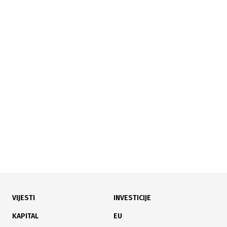
08.07.2026
|
JAVNI SEKTOR
Reakcija na registar plata: Vlada USK pokreće
harmonizaciju zarada
VIJESTI
INVESTICIJE
07.07.2026
|
PRIJETE ŠTRAJKOM
KAPITAL
EU
E-registar izazvao buru: Prosvjetari u USK-u traže