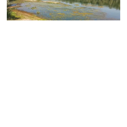
03.08.2026
|
NIZAK VODOSTAJ SAVE
Nizak vodostaj Save otežava plovidbu: Riječari
upozoravaju na sprudove i plićake