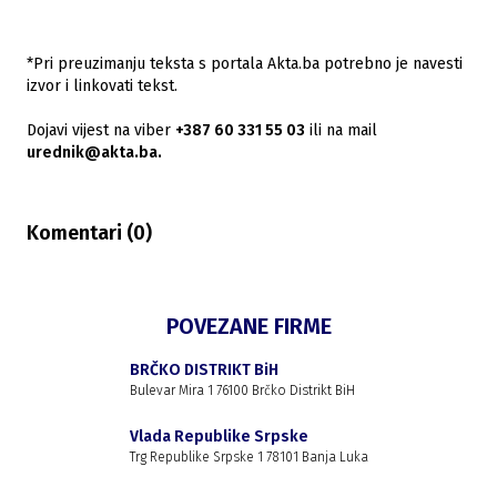
*Pri preuzimanju teksta s portala Akta.ba potrebno je navesti
izvor i linkovati tekst.
Dojavi vijest na viber
+387 60 331 55 03
ili na mail
urednik@akta.ba.
Komentari (
0
)
POVEZANE FIRME
BRČKO DISTRIKT BiH
Bulevar Mira 1 76100 Brčko Distrikt BiH
Vlada Republike Srpske
Trg Republike Srpske 1 78101 Banja Luka