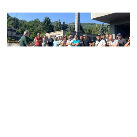
08.08.2026
|
RUDARSKI PROTESTI
Protest u RMU Zenica se nastavlja: Deset rudara i
dalje odbija izaći iz jame