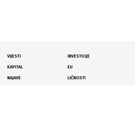
VIJESTI
INVESTICIJE
27.07.2026
|
KROZ 11 TRANSAKCIJA
KAPITAL
EU
Na SASE promet 229.630 KM, dominirale dionice
NAJAVE
LIČNOSTI
Privredne banke Sarajevo
KARIJERA
PAUZA
ANALIZE