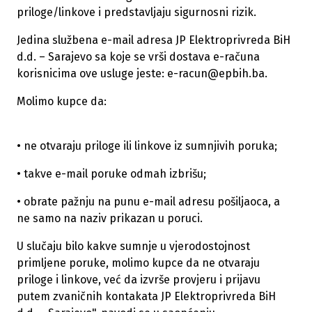
priloge/linkove i predstavljaju sigurnosni rizik.
Jedina službena e-mail adresa JP Elektroprivreda BiH
d.d. – Sarajevo sa koje se vrši dostava e-računa
korisnicima ove usluge jeste: e-racun@epbih.ba.
Molimo kupce da:
• ne otvaraju priloge ili linkove iz sumnjivih poruka;
• takve e-mail poruke odmah izbrišu;
• obrate pažnju na punu e-mail adresu pošiljaoca, a
ne samo na naziv prikazan u poruci.
U slučaju bilo kakve sumnje u vjerodostojnost
primljene poruke, molimo kupce da ne otvaraju
priloge i linkove, već da izvrše provjeru i prijavu
putem zvaničnih kontakata JP Elektroprivreda BiH