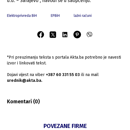
d.d. – Sarajevo", navodi se u saopćenju.
Elektroprivreda BiH
EPBiH
lažni računi
*Pri preuzimanju teksta s portala Akta.ba potrebno je navesti
izvor i linkovati tekst.
Dojavi vijest na viber
+387 60 331 55 03
ili na mail
urednik@akta.ba.
Komentari (
0
)
POVEZANE FIRME