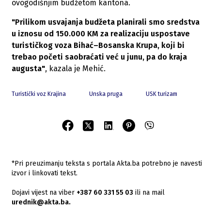
ovogodišnjim budžetom kantona.
"Prilikom usvajanja budžeta planirali smo sredstva
u iznosu od 150.000 KM za realizaciju uspostave
turističkog voza Bihać–Bosanska Krupa, koji bi
trebao početi saobraćati već u junu, pa do kraja
augusta"
, kazala je Mehić.
Turistički voz Krajina
Unska pruga
USK turizam
*Pri preuzimanju teksta s portala Akta.ba potrebno je navesti
izvor i linkovati tekst.
Dojavi vijest na viber
+387 60 331 55 03
ili na mail
urednik@akta.ba.