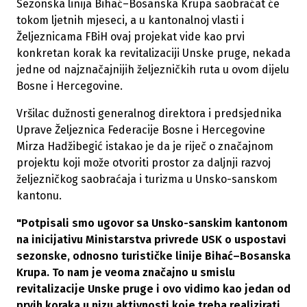
Sezonska linija Bihać–Bosanska Krupa saobraćat će
tokom ljetnih mjeseci, a u kantonalnoj vlasti i
Željeznicama FBiH ovaj projekat vide kao prvi
konkretan korak ka revitalizaciji Unske pruge, nekada
jedne od najznačajnijih željezničkih ruta u ovom dijelu
Bosne i Hercegovine.
Vršilac dužnosti generalnog direktora i predsjednika
Uprave Željeznica Federacije Bosne i Hercegovine
Mirza Hadžibegić istakao je da je riječ o značajnom
projektu koji može otvoriti prostor za daljnji razvoj
željezničkog saobraćaja i turizma u Unsko-sanskom
kantonu.
"Potpisali smo ugovor sa Unsko-sanskim kantonom
na inicijativu Ministarstva privrede USK o uspostavi
sezonske, odnosno turističke linije Bihać–Bosanska
Krupa. To nam je veoma značajno u smislu
revitalizacije Unske pruge i ovo vidimo kao jedan od
prvih koraka u nizu aktivnosti koje treba realizirati