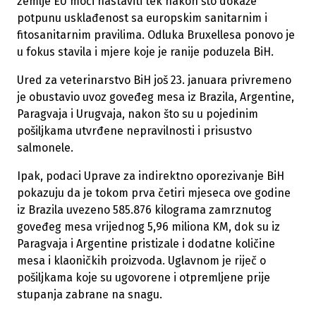
zemlje EU moći nastaviti tek nakon što dokaže
potpunu usklađenost sa europskim sanitarnim i
fitosanitarnim pravilima. Odluka Bruxellesa ponovo je
u fokus stavila i mjere koje je ranije poduzela BiH.
Ured za veterinarstvo BiH još 23. januara privremeno
je obustavio uvoz goveđeg mesa iz Brazila, Argentine,
Paragvaja i Urugvaja, nakon što su u pojedinim
pošiljkama utvrđene nepravilnosti i prisustvo
salmonele.
Ipak, podaci Uprave za indirektno oporezivanje BiH
pokazuju da je tokom prva četiri mjeseca ove godine
iz Brazila uvezeno 585.876 kilograma zamrznutog
goveđeg mesa vrijednog 5,96 miliona KM, dok su iz
Paragvaja i Argentine pristizale i dodatne količine
mesa i klaoničkih proizvoda. Uglavnom je riječ o
pošiljkama koje su ugovorene i otpremljene prije
stupanja zabrane na snagu.