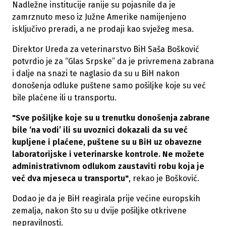
Nadležne institucije ranije su pojasnile da je
zamrznuto meso iz Južne Amerike namijenjeno
isključivo preradi, a ne prodaji kao svježeg mesa.
Direktor Ureda za veterinarstvo BiH Saša Bošković
potvrdio je za “Glas Srpske” da je privremena zabrana
i dalje na snazi te naglasio da su u BiH nakon
donošenja odluke puštene samo pošiljke koje su već
bile plaćene ili u transportu.
"Sve pošiljke koje su u trenutku donošenja zabrane
bile ‘na vodi’ ili su uvoznici dokazali da su već
kupljene i plaćene, puštene su u BiH uz obavezne
laboratorijske i veterinarske kontrole. Ne možete
administrativnom odlukom zaustaviti robu koja je
već dva mjeseca u transportu"
, rekao je Bošković.
Dodao je da je BiH reagirala prije većine europskih
zemalja, nakon što su u dvije pošiljke otkrivene
nepravilnosti.