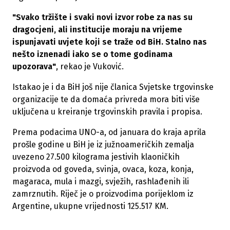
"Svako tržište i svaki novi izvor robe za nas su
dragocjeni, ali institucije moraju na vrijeme
ispunjavati uvjete koji se traže od BiH. Stalno nas
nešto iznenadi iako se o tome godinama
upozorava"
, rekao je Vuković.
Istakao je i da BiH još nije članica Svjetske trgovinske
organizacije te da domaća privreda mora biti više
uključena u kreiranje trgovinskih pravila i propisa.
Prema podacima UNO-a, od januara do kraja aprila
prošle godine u BiH je iz južnoameričkih zemalja
uvezeno 27.500 kilograma jestivih klaoničkih
proizvoda od goveda, svinja, ovaca, koza, konja,
magaraca, mula i mazgi, svježih, rashlađenih ili
zamrznutih. Riječ je o proizvodima porijeklom iz
Argentine, ukupne vrijednosti 125.517 KM.