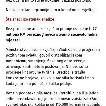
bez obzira na to što je dokument fizički postojao.
Nalaz je ostao nepromijenjen u konačnom izvještaju.
Šta znači izostanak analize
Bez propisane analize, ključno pitanje ostaje
je li 77
miliona KM poreznog novca stvarno sačuvalo radna
mjesta?
Ministarstvo u svom izvještaju Vladi opisuje program u
pozitivnom svjetlu, govori o stabilizacijskom
mehanizmu, smanjenju fiskalnog opterećenja i
očuvanju kontinuiteta poslovanja. No, sve su to
procjene i narativne tvrdnje. Uredba je tražila
konkretne brojeve, koliko je radnika korisnik imao
kada je primio pomoć, a koliko poslije.
Bez tih podataka nije moguće utvrditi ni da li je jedan
jedini poslodavac koji je primio novac zaista zadržao
sve radnike, niti koliko je od 116.000 korisnika ispunilo