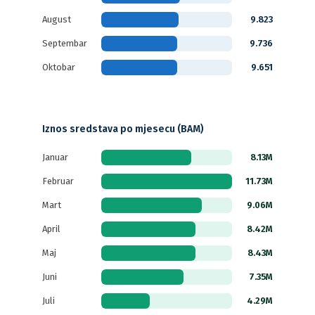
August
9.823
Septembar
9.736
Oktobar
9.651
Iznos sredstava po mjesecu (BAM)
Januar
8.13M
Februar
11.73M
Mart
9.06M
April
8.42M
Maj
8.43M
Juni
7.35M
Juli
4.29M