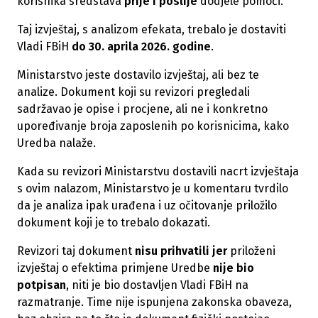
korisnika sredstava
prije i poslije
dodjele pomoći.
Taj izvještaj, s analizom efekata, trebalo je dostaviti
Vladi FBiH
do 30. aprila 2026. godine
.
Ministarstvo jeste dostavilo izvještaj, ali bez te
analize. Dokument koji su revizori pregledali
sadržavao je opise i procjene, ali ne i konkretno
upoređivanje broja zaposlenih po korisnicima, kako
Uredba nalaže.
Kada su revizori Ministarstvu dostavili nacrt izvještaja
s ovim nalazom, Ministarstvo je u komentaru tvrdilo
da je analiza ipak urađena i uz očitovanje priložilo
dokument koji je to trebalo dokazati.
Revizori taj dokument
nisu prihvatili jer
priloženi
izvještaj o efektima primjene Uredbe
nije bio
potpisan
, niti je bio dostavljen Vladi FBiH na
razmatranje. Time nije ispunjena zakonska obaveza,