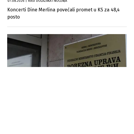
07.08.2026
|
RAST DOLAZAKA I NOĆENJA
Koncerti Dine Merlina povećali promet u KS za 48,4
posto
06.08.2026
|
BORBA PROTIV SIVE EKONOMIJE
Porezna uprava FBiH pozvala građane: Prijavite rad
na crno i neizdavanje računa