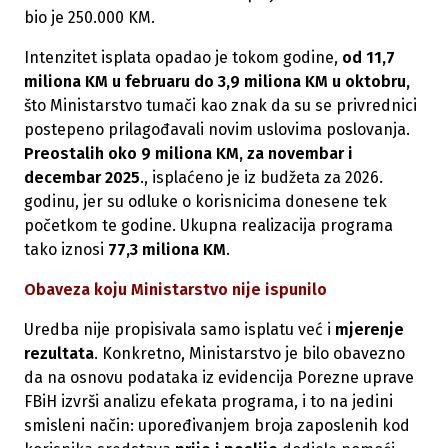
bio je 250.000 KM.
Intenzitet isplata opadao je tokom godine,
od 11,7
miliona KM u februaru do 3,9 miliona KM u oktobru,
što Ministarstvo tumači kao znak da su se privrednici
postepeno prilagođavali novim uslovima poslovanja.
Preostalih oko 9 miliona KM, za novembar i
decembar 2025
., isplaćeno je iz budžeta za 2026.
godinu, jer su odluke o korisnicima donesene tek
početkom te godine. Ukupna realizacija programa
tako iznosi
77,3 miliona KM
.
Obaveza koju Ministarstvo nije ispunilo
Uredba nije propisivala samo isplatu već i
mjerenje
rezultata
. Konkretno, Ministarstvo je bilo obavezno
da na osnovu podataka iz evidencija Porezne uprave
FBiH izvrši analizu efekata programa, i to na jedini
smisleni način: upoređivanjem broja zaposlenih kod