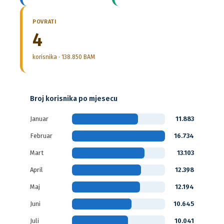
POVRATI
4
korisnika · 138.850 BAM
Broj korisnika po mjesecu
Januar
11.883
Februar
16.734
Mart
13.103
April
12.398
Maj
12.194
Juni
10.645
Juli
10.041