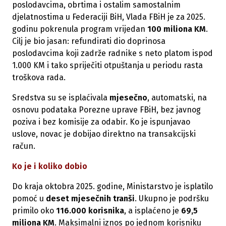
poslodavcima, obrtima i ostalim samostalnim
djelatnostima u Federaciji BiH, Vlada FBiH je za 2025.
godinu pokrenula program vrijedan
100 miliona KM
.
Cilj je bio jasan: refundirati dio doprinosa
poslodavcima koji zadrže radnike s neto platom ispod
1.000 KM i tako spriječiti otpuštanja u periodu rasta
troškova rada.
Sredstva su se isplaćivala
mjesečno
, automatski, na
osnovu podataka Porezne uprave FBiH, bez javnog
poziva i bez komisije za odabir. Ko je ispunjavao
uslove, novac je dobijao direktno na transakcijski
račun.
Ko je i koliko dobio
Do kraja oktobra 2025. godine, Ministarstvo je isplatilo
pomoć u
deset mjesečnih tranši
. Ukupno je podršku
primilo oko
116.000 korisnika
, a isplaćeno je
69,5
miliona KM
. Maksimalni iznos po jednom korisniku