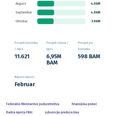
August
4.06M
Septembar
4.06M
Oktobar
3.96M
Prosjek korisnika
Prosjek iznosa /
Prosjek po
/ mjes.
mjes.
korisniku
11.621
6,95M
598 BAM
BAM
Najveci mjesec
Februar
Federalno Ministarstvo poduzetništva
finansijska pomoć
Radna mjesta FBiH
subvencije preduzećima