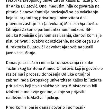
rektorka Evropskog univerziteta Kallos iz Tuzle prof.
dr Anka Bulatović. Ona, međutim, nije odgovarala na
pitanja članova Komisije pozivajući se na ovlaštenje
koje su organi tog privatnog univerziteta dali
pravnom zastupniku (advokatu) Mirnesu Ajanoviću.
Citirajući Zakon o parlamentarnom nadzoru BiH i
odluku Komisije o javnom saslušanju, članovi Komisije
nisu prihvatili ovakvo obrazloženje, nakon čega su v.
d. rektorka Bulatović i advokat Ajanović napustili
javno saslušanje.
Danas je saslušan i ministar obrazovanja i nauke
Tuzlanskog kantona Ahmed Omerović koji je govorio o
razlozima i procesu donošenja Odluke o trajnoj
zabrani rada Evropskog univerziteta Kallos iz Tuzle te
pritiscima kojima su službenici tog Ministarstva bili
izloženi pune dvije godine, a koje su prijavili
nadležnom tužilaštvu i policiji.
Pred Komisijom je danas govorio i pomoćnik