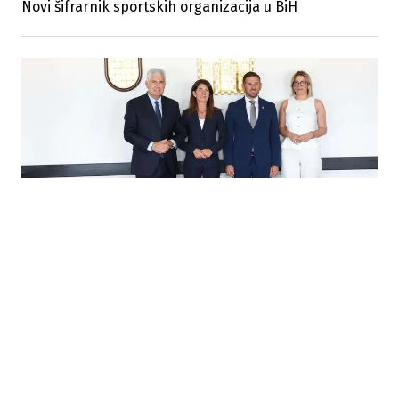
Novi šifrarnik sportskih organizacija u BiH
05.08.2026
|
REGIONALNA SARADNJA
Split i gradovi u BiH jačaju saradnju kroz zajedničke
razvojne projekte