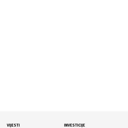
03.08.2026
|
TRŽIŠTE AUTOMOBILA U BIH
Uvoz električnih i hibridnih vozila u BiH snažno
porastao uprkos padu ukupnog uvoza
VIJESTI
INVESTICIJE