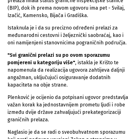
prelaza imala status granične inspekcijske stanice
(BIP), dok ih prema novom ugovoru ima pet - Svilaj,
Izačić, Kamensko, Bijača i Gradiška.
Istaknula je i da su precizno određeni prelazi za
međunarodni cestovni i željeznički saobraćaj, kao i
oni namijenjeni stanovnicima pograničnih područja.
"Svi granični prelazi su po ovom sporazumu
pomjereni u kategoriju više"
, istakla je Krišto te
napomenula da realizacija ugovora zahtijeva daljnji
angažman, uključujući osiguravanje dodatnih
kapaciteta na obje strane.
Plenković je ocijenio da potpisani ugovor predstavlja
važan korak ka jednostavnijem prometu ljudi i robe
između dvije države zahvaljujući prekategorizaciji
graničnih prelaza.
Naglasio je da se radi o sveobuhvatnom sporazumu