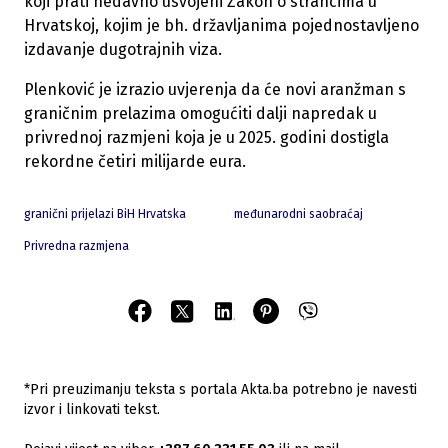
koji prati nedavno usvojeni Zakon o strancima u
Hrvatskoj, kojim je bh. državljanima pojednostavljeno
izdavanje dugotrajnih viza.
Plenković je izrazio uvjerenja da će novi aranžman s
graničnim prelazima omogućiti dalji napredak u
privrednoj razmjeni koja je u 2025. godini dostigla
rekordne četiri milijarde eura.
granični prijelazi BiH Hrvatska
međunarodni saobraćaj
Privredna razmjena
*Pri preuzimanju teksta s portala Akta.ba potrebno je navesti
izvor i linkovati tekst.