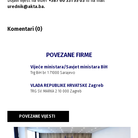
Dojavi vijest na viber
+387 60 331 55 03
ili na mail
urednik@akta.ba.
Komentari (
0
)
POVEZANE FIRME
Vijeće ministara/Savjet ministara BiH
Trg BiH br. 1 71000 Sarajevo
VLADA REPUBLIKE HRVATSKE Zagreb
TRG SV. MARKA 2 10 000 Zagreb
POVEZANE VIJESTI