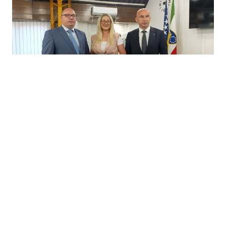
06.08.2026
|
PROGRAM PRVI BIZNIS
ZDK ulaže rekordnih 2,3 miliona KM u biznise
pripadnika boračkih kategorija