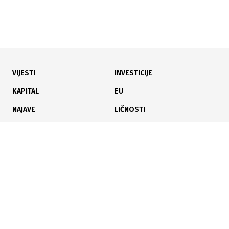
VIJESTI
INVESTICIJE
14.07.2026
|
SPORTSKA INFRASTRUKTURA
KAPITAL
EU
Korak do gradnje: Završen idejni projekat za stadion u
NAJAVE
LIČNOSTI
Zenici
KARIJERA
PAUZA
ANALIZE