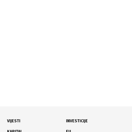
31.07.2026
|
RAST PLATA U KULTURI
Zaposlenima u ustanovama kulture u ZDK plaće veće
za 10 posto od 1. jula
VIJESTI
INVESTICIJE
14.07.2026
|
SPORTSKA INFRASTRUKTURA
KAPITAL
EU