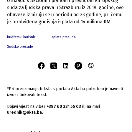
U skladu s Akcionim planom i presudom Europskog
suda za ljudska prava u Strazburu iz 2019. godine, ove
obaveze izmiruju se u periodu od 23 godine, pri čemu
je predviđena godišnja isplata od 14 miliona KM.
budžetski korisnici
isplata presuda
Sudske presude
*Pri preuzimanju teksta s portala Akta.ba potrebno je navesti
izvor i linkovati tekst.
Dojavi vijest na viber
+387 60 331 55 03
ili na mail
urednik@akta.ba.