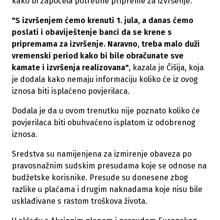
kako bi započela potrebne pripreme za izvršenje.
"S izvršenjem ćemo krenuti 1. jula, a danas ćemo
poslati i obaviještenje banci da se krene s
pripremama za izvršenje. Naravno, treba malo duži
vremenski period kako bi bile obračunate sve
kamate i izvršenja realizovana"
, kazala je Čišija, koja
je dodala kako nemaju informaciju koliko će iz ovog
iznosa biti isplaćeno povjerilaca.
Dodala je da u ovom trenutku nije poznato koliko će
povjerilaca biti obuhvaćeno isplatom iz odobrenog
iznosa.
Sredstva su namijenjena za izmirenje obaveza po
pravosnažnim sudskim presudama koje se odnose na
budžetske korisnike. Presude su donesene zbog
razlike u plaćama i drugim naknadama koje nisu bile
usklađivane s rastom troškova života.