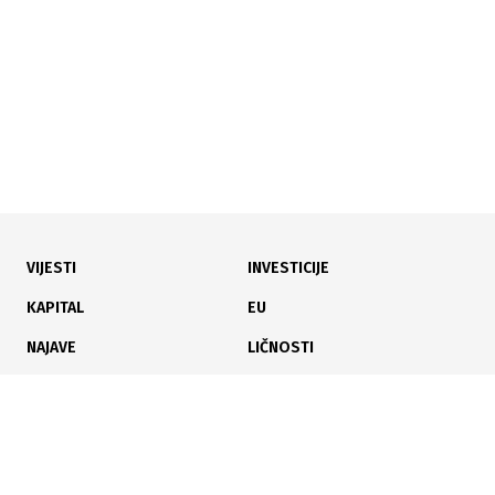
VIJESTI
INVESTICIJE
19.06.2026
|
TRGOVAČKI GIGANTI
KAPITAL
EU
Nova lista najvećih trgovaca u BiH donijela je
NAJAVE
LIČNOSTI
iznenađenje na vrhu
KARIJERA
PAUZA
ANALIZE