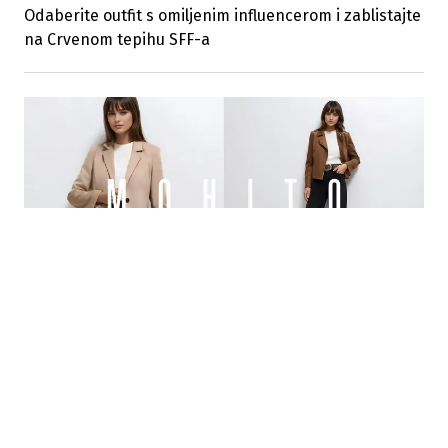
Odaberite outfit s omiljenim influencerom i zablistajte
na Crvenom tepihu SFF-a
04.08.2026
|
NOVA MODNA DESTINACIJA
MOHITO stiže u Sarajevo: Svečano otvaranje prve
radnje 15. augusta u Bingo City Centru