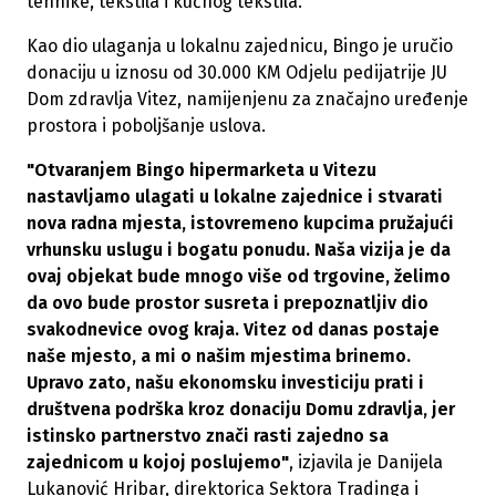
tehnike, tekstila i kućnog tekstila.
Kao dio ulaganja u lokalnu zajednicu, Bingo je uručio
donaciju u iznosu od 30.000 KM Odjelu pedijatrije JU
Dom zdravlja Vitez, namijenjenu za značajno uređenje
prostora i poboljšanje uslova.
"Otvaranjem Bingo hipermarketa u Vitezu
nastavljamo ulagati u lokalne zajednice i stvarati
nova radna mjesta, istovremeno kupcima pružajući
vrhunsku uslugu i bogatu ponudu. Naša vizija je da
ovaj objekat bude mnogo više od trgovine, želimo
da ovo bude prostor susreta i prepoznatljiv dio
svakodnevice ovog kraja. Vitez od danas postaje
naše mjesto, a mi o našim mjestima brinemo.
Upravo zato, našu ekonomsku investiciju prati i
društvena podrška kroz donaciju Domu zdravlja, jer
istinsko partnerstvo znači rasti zajedno sa
zajednicom u kojoj poslujemo"
, izjavila je Danijela
Lukanović Hribar, direktorica Sektora Tradinga i