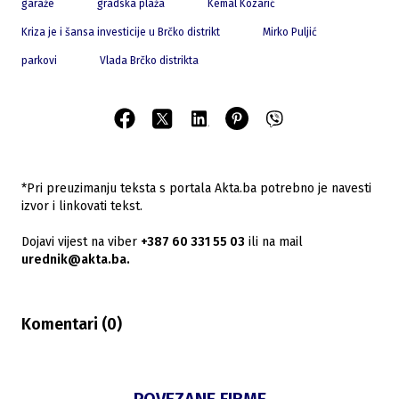
garaže
gradska plaža
Kemal Kozarić
Kriza je i šansa investicije u Brčko distrikt
Mirko Puljić
parkovi
Vlada Brčko distrikta
*Pri preuzimanju teksta s portala Akta.ba potrebno je navesti
izvor i linkovati tekst.
Dojavi vijest na viber
+387 60 331 55 03
ili na mail
urednik@akta.ba.
Komentari (
0
)