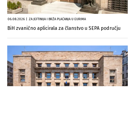
06.08.2026
|
ZA JEFTINIJA I BRŽA PLAĆANJA U EURIMA
BiH zvanično aplicirala za članstvo u SEPA području
05.08.2026
|
CENTRALNA BANKA BIH
U BiH blokirano više od 109.000 računa firmi