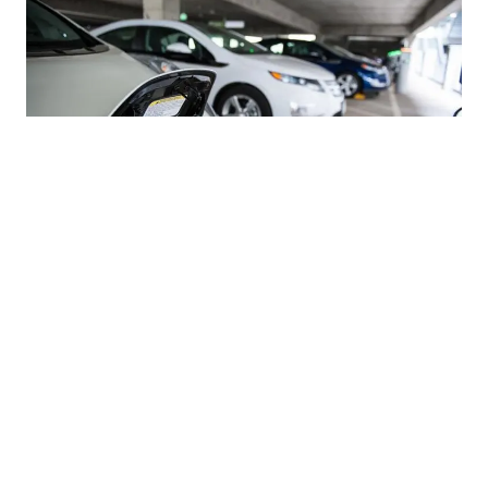
03.08.2026
|
TRŽIŠTE AUTOMOBILA U BIH
Uvoz električnih i hibridnih vozila u BiH snažno
porastao uprkos padu ukupnog uvoza