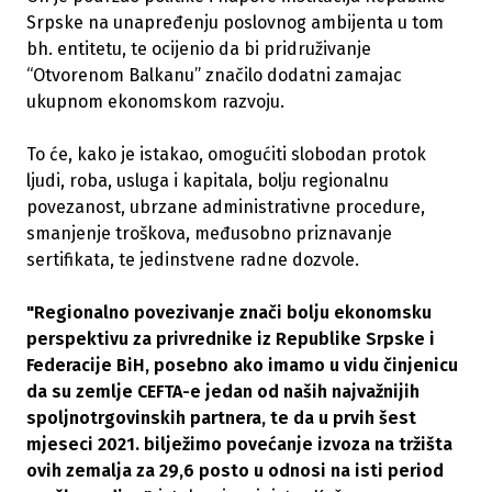
Srpske na unapređenju poslovnog ambijenta u tom
bh. entitetu, te ocijenio da bi pridruživanje
“Otvorenom Balkanu” značilo dodatni zamajac
ukupnom ekonomskom razvoju.
To će, kako je istakao, omogućiti slobodan protok
ljudi, roba, usluga i kapitala, bolju regionalnu
povezanost, ubrzane administrativne procedure,
smanjenje troškova, međusobno priznavanje
sertifikata, te jedinstvene radne dozvole.
"Regionalno povezivanje znači bolju ekonomsku
perspektivu za privrednike iz Republike Srpske i
Federacije BiH, posebno ako imamo u vidu činjenicu
da su zemlje CEFTA-e jedan od naših najvažnijih
spoljnotrgovinskih partnera, te da u prvih šest
mjeseci 2021. bilježimo povećanje izvoza na tržišta
ovih zemalja za 29,6 posto u odnosi na isti period