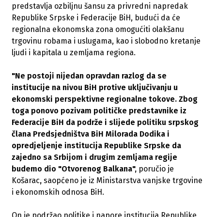
predstavlja ozbiljnu šansu za privredni napredak
Republike Srpske i Federacije BiH, budući da će
regionalna ekonomska zona omogućiti olakšanu
trgovinu robama i uslugama, kao i slobodno kretanje
ljudi i kapitala u zemljama regiona.
"Ne postoji nijedan opravdan razlog da se
institucije na nivou BiH protive uključivanju u
ekonomski perspektivne regionalne tokove. Zbog
toga ponovo pozivam političke predstavnike iz
Federacije BiH da podrže i slijede politiku srpskog
člana Predsjedništva BiH Milorada Dodika i
opredjeljenje institucija Republike Srpske da
zajedno sa Srbijom i drugim zemljama regije
budemo dio "Otvorenog Balkana",
poručio je
Košarac
,
saopćeno je iz Ministarstva vanjske trgovine
i ekonomskih odnosa BiH.
On je podržao politike i napore institucija Republike