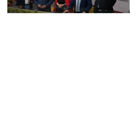
06.07.2026
|
ZVANIČNO
Potpisan ugovor: BiH zvanično učestvuje na EXPO
2027 u Beogradu