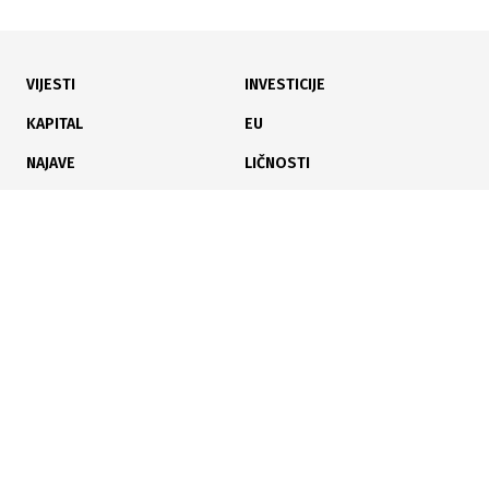
11.06.2026
|
POSLIJE 16. JUNA
VIJESTI
INVESTICIJE
NIS traži novu američku licencu za nastavak rada
KAPITAL
EU
NAJAVE
LIČNOSTI
KARIJERA
PAUZA
ANALIZE
09.06.2026
|
FISKALNI SAVJET SRBIJE UPOZORAVA
Ukupni troškovi EXPO izložbe mogli bi iznositi oko 3,4
milijarde eura