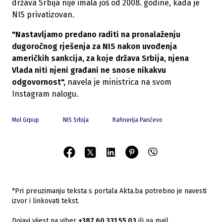
država Srbija nije imala još od 2008. godine, kada je
NIS privatizovan.
"Nastavljamo predano raditi na pronalaženju
dugoročnog rješenja za NIS nakon uvođenja
američkih sankcija, za koje država Srbija, njena
Vlada niti njeni građani ne snose nikakvu
odgovornost",
navela je ministrica na svom
Instagram nalogu.
Mol Grpup
NIS Srbija
Rafinerija Pančevo
*Pri preuzimanju teksta s portala Akta.ba potrebno je navesti
izvor i linkovati tekst.
Dojavi vijest na viber
+387 60 331 55 03
ili na mail