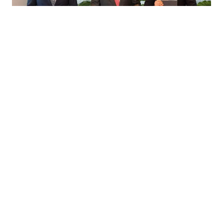
31.07.2026
|
ENERGETSKE INVESTICIJE
MOL Grupa potpisala ugovor sa Shellom o
preuzimanju BG Cyprus Ltd.
26.07.2026
|
OD 35 POSTO