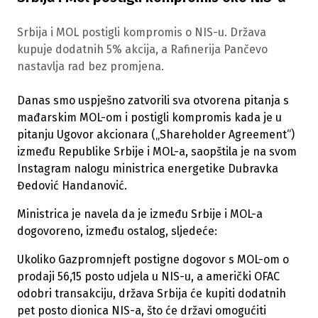
Srbija i MOL postigli kompromis o NIS-u. Država
kupuje dodatnih 5% akcija, a Rafinerija Pančevo
nastavlja rad bez promjena.
Danas smo uspješno zatvorili sva otvorena pitanja s
mađarskim MOL-om i postigli kompromis kada je u
pitanju Ugovor akcionara („Shareholder Agreement“)
između Republike Srbije i MOL-a, saopštila je na svom
Instagram nalogu ministrica energetike Dubravka
Đedović Handanović.
Ministrica je navela da je između Srbije i MOL-a
dogovoreno, između ostalog, sljedeće:
Ukoliko Gazpromnjeft postigne dogovor s MOL-om o
prodaji 56,15 posto udjela u NIS-u, a američki OFAC
odobri transakciju, država Srbija će kupiti dodatnih
pet posto dionica NIS-a, što će državi omogućiti