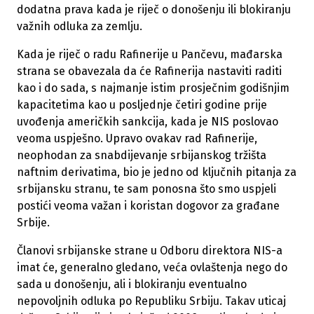
dodatna prava kada je riječ o donošenju ili blokiranju
važnih odluka za zemlju.
Kada je riječ o radu Rafinerije u Pančevu, mađarska
strana se obavezala da će Rafinerija nastaviti raditi
kao i do sada, s najmanje istim prosječnim godišnjim
kapacitetima kao u posljednje četiri godine prije
uvođenja američkih sankcija, kada je NIS poslovao
veoma uspješno. Upravo ovakav rad Rafinerije,
neophodan za snabdijevanje srbijanskog tržišta
naftnim derivatima, bio je jedno od ključnih pitanja za
srbijansku stranu, te sam ponosna što smo uspjeli
postići veoma važan i koristan dogovor za građane
Srbije.
Članovi srbijanske strane u Odboru direktora NIS-a
imat će, generalno gledano, veća ovlaštenja nego do
sada u donošenju, ali i blokiranju eventualno
nepovoljnih odluka po Republiku Srbiju. Takav uticaj