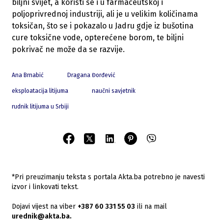
biljni svijet, a koristi se i u farmaceutskoj i
poljoprivrednoj industriji, ali je u velikim količinama
toksičan, što se i pokazalo u Jadru gdje iz bušotina
cure toksične vode, opterećene borom, te biljni
pokrivač ne može da se razvije.
Ana Brnabić
Dragana Đorđević
eksploatacija litijuma
naučni savjetnik
rudnik litijuma u Srbiji
*Pri preuzimanju teksta s portala Akta.ba potrebno je navesti
izvor i linkovati tekst.
Dojavi vijest na viber
+387 60 331 55 03
ili na mail
urednik@akta.ba.