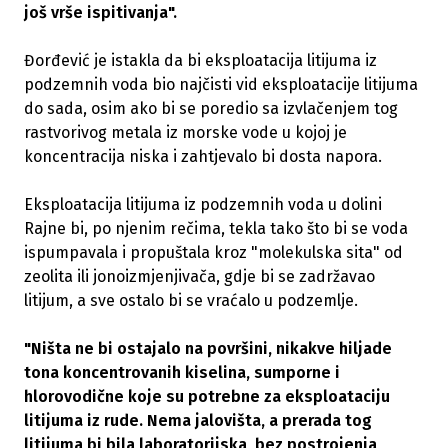
još vrše ispitivanja".
Đorđević je istakla da bi eksploatacija litijuma iz
podzemnih voda bio najčisti vid eksploatacije litijuma
do sada, osim ako bi se poredio sa izvlačenjem tog
rastvorivog metala iz morske vode u kojoj je
koncentracija niska i zahtjevalo bi dosta napora.
Eksploatacija litijuma iz podzemnih voda u dolini
Rajne bi, po njenim rečima, tekla tako što bi se voda
ispumpavala i propuštala kroz "molekulska sita" od
zeolita ili jonoizmjenjivača, gdje bi se zadržavao
litijum, a sve ostalo bi se vraćalo u podzemlje.
"Ništa ne bi ostajalo na površini, nikakve hiljade
tona koncentrovanih kiselina, sumporne i
hlorovodične koje su potrebne za eksploataciju
litijuma iz rude. Nema jalovišta, a prerada tog
litijuma bi bila laboratorijska, bez postrojenja,