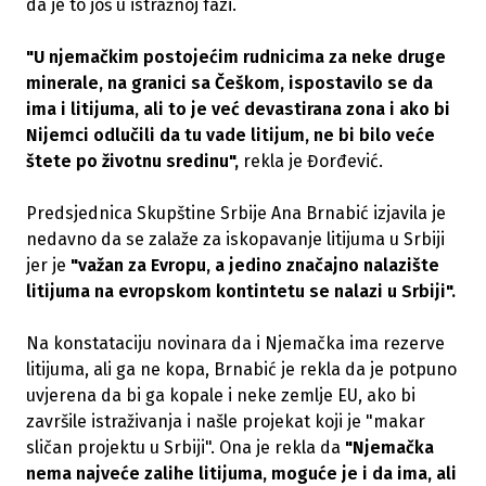
da je to još u istražnoj fazi.
"U njemačkim postojećim rudnicima za neke druge
minerale, na granici sa Češkom, ispostavilo se da
ima i litijuma, ali to je već devastirana zona i ako bi
Nijemci odlučili da tu vade litijum, ne bi bilo veće
štete po životnu sredinu",
rekla je Đorđević.
Predsjednica Skupštine Srbije Ana Brnabić izjavila je
nedavno da se zalaže za iskopavanje litijuma u Srbiji
jer je
"važan za Evropu, a jedino značajno nalazište
litijuma na evropskom kontintetu se nalazi u Srbiji".
Na konstataciju novinara da i Njemačka ima rezerve
litijuma, ali ga ne kopa, Brnabić je rekla da je potpuno
uvjerena da bi ga kopale i neke zemlje EU, ako bi
završile istraživanja i našle projekat koji je "makar
sličan projektu u Srbiji". Ona je rekla da
"Njemačka
nema najveće zalihe litijuma, moguće je i da ima, ali