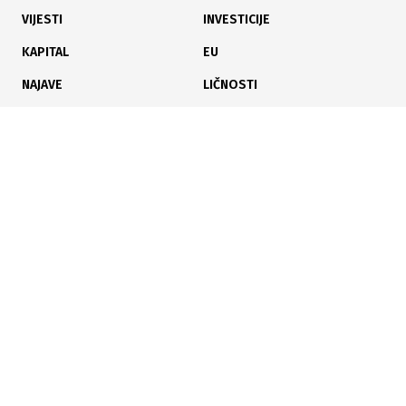
VIJESTI
INVESTICIJE
NIS traži novu američku licencu za nastavak rada
KAPITAL
EU
NAJAVE
LIČNOSTI
KARIJERA
PAUZA
ANALIZE
09.06.2026
|
FISKALNI SAVJET SRBIJE UPOZORAVA
Ukupni troškovi EXPO izložbe mogli bi iznositi oko 3,4
milijarde eura
Poslujte bolje!