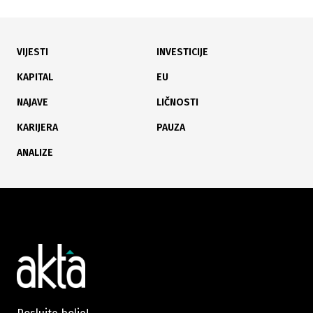
VIJESTI
INVESTICIJE
08.07.2026
|
U PREDMETU STEČAJA
KAPITAL
EU
Sud odbio žalbu Nove Željezare, u petak ročište o
NAJAVE
LIČNOSTI
uvođenju vanredne uprave
KARIJERA
PAUZA
ANALIZE
03.07.2026
|
ENERGETSKI PROJEKTI