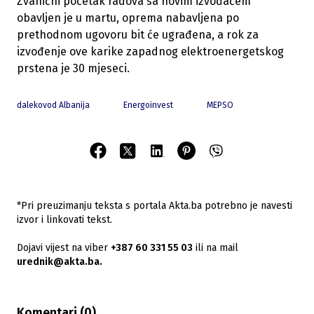
Zvanični početak radova sa novim izvođačem
obavljen je u martu, oprema nabavljena po
prethodnom ugovoru bit će ugrađena, a rok za
izvođenje ove karike zapadnog elektroenergetskog
prstena je 30 mjeseci.
dalekovod Albanija
Energoinvest
MEPSO
*Pri preuzimanju teksta s portala Akta.ba potrebno je navesti
izvor i linkovati tekst.
Dojavi vijest na viber
+387 60 331 55 03
ili na mail
urednik@akta.ba.
Komentari (
0
)