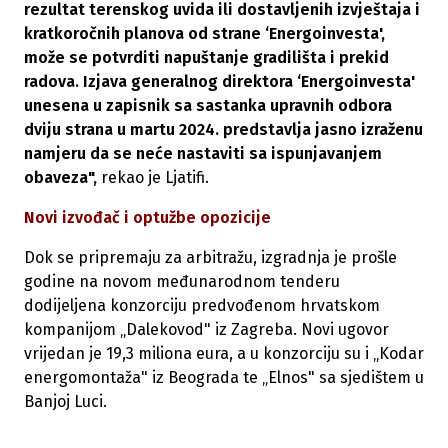
rezultat terenskog uvida ili dostavljenih izvještaja i
kratkoročnih planova od strane ‘Energoinvesta',
može se potvrditi napuštanje gradilišta i prekid
radova. Izjava generalnog direktora ‘Energoinvesta'
unesena u zapisnik sa sastanka upravnih odbora
dviju strana u martu 2024. predstavlja jasno izraženu
namjeru da se neće nastaviti sa ispunjavanjem
obaveza",
rekao je Ljatifi.
Novi izvođač i optužbe opozicije
Dok se pripremaju za arbitražu, izgradnja je prošle
godine na novom međunarodnom tenderu
dodijeljena konzorciju predvođenom hrvatskom
kompanijom „Dalekovod" iz Zagreba. Novi ugovor
vrijedan je 19,3 miliona eura, a u konzorciju su i „Kodar
energomontaža" iz Beograda te „Elnos" sa sjedištem u
Banjoj Luci.