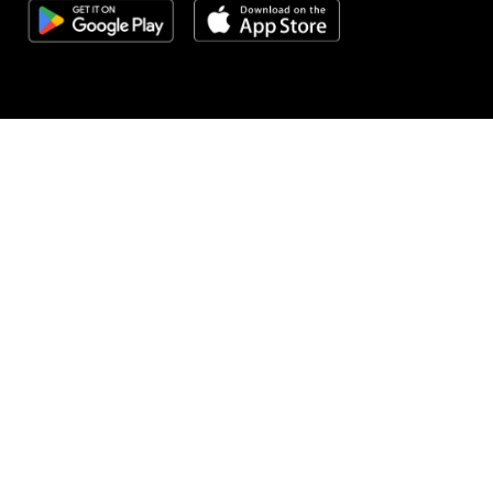
02.06.2026
|
ŠIRI AKTIVNOSTI NA NOVE DRŽAVE
Energoinvest pokrenuo povrat milionske imovine u
Srbiji, Turskoj i drugim zemljama
02.06.2026
|
NIJE ODRŽIVO RJEŠENJE
Lakić: Željezara Zenica ne može se spašavati
parcijalnim zakupom