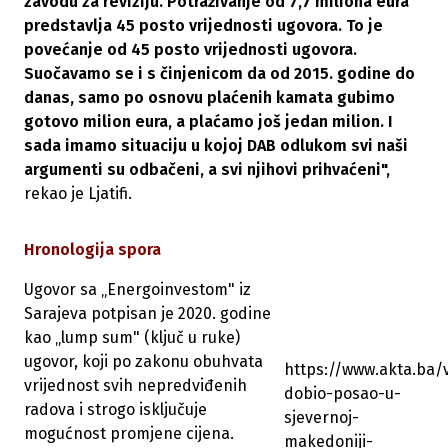
zavodu za reviziju. Potraživanje od 7,7 miliona eura
predstavlja 45 posto vrijednosti ugovora. To je
povećanje od 45 posto vrijednosti ugovora.
Suočavamo se i s činjenicom da od 2015. godine do
danas, samo po osnovu plaćenih kamata gubimo
gotovo milion eura, a plaćamo još jedan milion. I
sada imamo situaciju u kojoj DAB odlukom svi naši
argumenti su odbačeni, a svi njihovi prihvaćeni",
rekao je Ljatifi.
Hronologija spora
Ugovor sa „Energoinvestom" iz
Sarajeva potpisan je 2020. godine
kao „lump sum" (ključ u ruke)
ugovor, koji po zakonu obuhvata
https://www.akta.ba/v
vrijednost svih nepredviđenih
dobio-posao-u-
radova i strogo isključuje
sjevernoj-
mogućnost promjene cijena.
makedoniji-