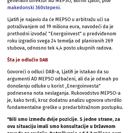
generalni direktor AD MEPSO, Burim Ljatifi, piše
makedonski 360stepeni.
Ljatifi je najavio da će MEPSO u arbitražu ući sa
potraživanjem od 19 miliona eura, navodeći da je
prethodni izvođač "Energoinvest" u predviđenom
roku izgradio svega 24 temelja od planiranih 269
stubova, odnosno tek 4,4 posto ukupnih radova.
Šta je odlučio DAB
Govoreći o odluci DAB-a, Ljatifi je istakao da su
argumenti AD MEPSO odbačeni, ali da je odmah po
donošenju odluke u korist „Energoinvesta"
podnesena nota neslaganja. Rukovodstvo MEPSO-a
je, kako tvrdi, kroz dodatnu analizu ugovora utvrdilo
fundamentalne greške u predarbitražnom postupku.
"Bili smo između dvije pozicije. S jedne strane, za
ovu situaciju imali smo konsultacije u Državnom