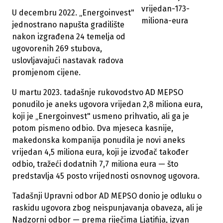
vrijedan-173-
U decembru 2022. „Energoinvest"
miliona-eura
jednostrano napušta gradilište
nakon izgrađena 24 temelja od
ugovorenih 269 stubova,
uslovljavajući nastavak radova
promjenom cijene.
U martu 2023. tadašnje rukovodstvo AD MEPSO
ponudilo je aneks ugovora vrijedan 2,8 miliona eura,
koji je „Energoinvest" usmeno prihvatio, ali ga je
potom pismeno odbio. Dva mjeseca kasnije,
makedonska kompanija ponudila je novi aneks
vrijedan 4,5 miliona eura, koji je izvođač također
odbio, tražeći dodatnih 7,7 miliona eura — što
predstavlja 45 posto vrijednosti osnovnog ugovora.
Tadašnji Upravni odbor AD MEPSO donio je odluku o
raskidu ugovora zbog neispunjavanja obaveza, ali je
Nadzorni odbor — prema riječima Ljatifija, izvan