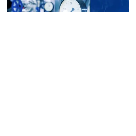
28.07.2026
|
OD 1. JULA
Gas u FBiH skuplji za 14,42 posto: Vlada odobrila novu
veleprodajnu cijenu