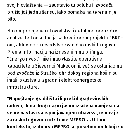
svojih ovlaštenja — zaustavio tu odluku i izvođaču
pružio još jednu šansu, iako pomaka na terenu nije
bilo.
Nakon promjene rukovodstva i detaljne forenzičke
analize, te konsultacija sa kreditorom projekta EBRD-
om, aktuelno rukovodstvo zvanično raskida ugovor.
Prema informacijama iznesenim na brifingu,
"Energoinvest" nije imao vlastite operativne
kapacitete u Sjevernoj Makedoniji, već se oslanjao na
podizvođače iz Struško-ohridskog regiona koji nisu
imali iskustva u izgradnji elektroenergetske
infrastrukture.
"Napuštanje gradilišta ili prekid građevinskih
radova, ili na drugi način jasno izražena namjera da
se ne nastavi sa ispunjavanjem obaveza, osnov je
za raskid ugovora od strane MEPSO-a. U tom
kontekstu, iz dopisa MEPSO-a, posebno onih koji su