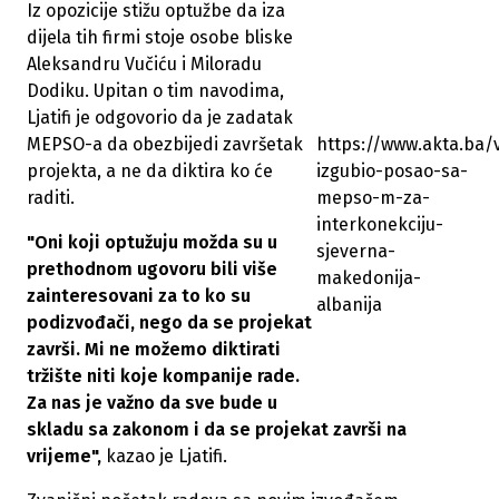
Iz opozicije stižu optužbe da iza
dijela tih firmi stoje osobe bliske
Aleksandru Vučiću i Miloradu
Dodiku. Upitan o tim navodima,
Ljatifi je odgovorio da je zadatak
MEPSO-a da obezbijedi završetak
https://www.akta.ba/v
projekta, a ne da diktira ko će
izgubio-posao-sa-
raditi.
mepso-m-za-
interkonekciju-
"Oni koji optužuju možda su u
sjeverna-
prethodnom ugovoru bili više
makedonija-
zainteresovani za to ko su
albanija
podizvođači, nego da se projekat
završi. Mi ne možemo diktirati
tržište niti koje kompanije rade.
Za nas je važno da sve bude u
skladu sa zakonom i da se projekat završi na
vrijeme",
kazao je Ljatifi.