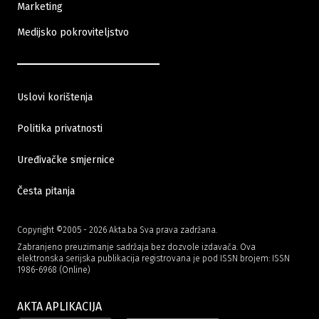
Marketing
Medijsko pokroviteljstvo
Uslovi korištenja
19.06.2026
|
PROMET NA SASE
Politika privatnosti
Raiffeisen obveznice obilježile promet na Sarajevskoj
Uređivačke smjernice
berzi od 40 miliona KM
Česta pitanja
Copyright ©2005 - 2026 Akta.ba Sva prava zadržana.
Zabranjeno preuzimanje sadržaja bez dozvole izdavača. Ova
elektronska serijska publikacija registrovana je pod ISSN brojem: ISSN
1986-6968 (Online)
AKTA APLIKACIJA