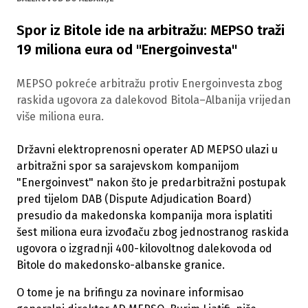
Spor iz Bitole ide na arbitražu: MEPSO traži
19 miliona eura od "Energoinvesta"
MEPSO pokreće arbitražu protiv Energoinvesta zbog
raskida ugovora za dalekovod Bitola–Albanija vrijedan
više miliona eura.
Državni elektroprenosni operater AD MEPSO ulazi u
arbitražni spor sa sarajevskom kompanijom
"Energoinvest" nakon što je predarbitražni postupak
pred tijelom DAB (Dispute Adjudication Board)
presudio da makedonska kompanija mora isplatiti
šest miliona eura izvođaču zbog jednostranog raskida
ugovora o izgradnji 400-kilovoltnog dalekovoda od
Bitole do makedonsko-albanske granice.
O tome je na brifingu za novinare informisao