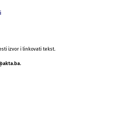
i
i izvor i linkovati tekst.
@akta.ba.