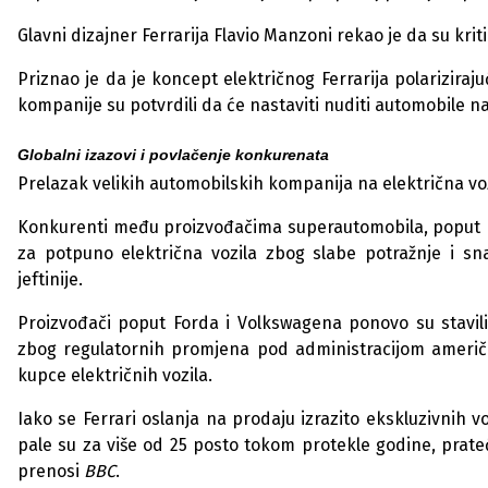
Glavni dizajner Ferrarija Flavio Manzoni rekao je da su krit
Priznao je da je koncept električnog Ferrarija polarizirajući
kompanije su potvrdili da će nastaviti nuditi automobile n
Globalni izazovi i povlačenje konkurenata
Prelazak velikih automobilskih kompanija na električna voz
Konkurenti među proizvođačima superautomobila, poput Lam
za potpuno električna vozila zbog slabe potražnje i sn
jeftinije.
Proizvođači poput Forda i Volkswagena ponovo su stavi
zbog regulatornih promjena pod administracijom američ
kupce električnih vozila.
Iako se Ferrari oslanja na prodaju izrazito ekskluzivnih 
pale su za više od 25 posto tokom protekle godine, prateći
prenosi
BBC
.