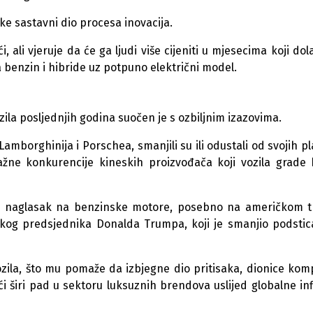
ike sastavni dio procesa inovacija.
, ali vjeruje da će ga ljudi više cijeniti u mjesecima koji dola
a benzin i hibride uz potpuno električni model.
ila posljednjih godina suočen je s ozbiljnim izazovima.
borghinija i Porschea, smanjili su ili odustali od svojih p
ažne konkurencije kineskih proizvođača koji vozila grade 
li naglasak na benzinske motore, posebno na američkom tr
kog predsjednika Donalda Trumpa, koji je smanjio podstic
vozila, što mu pomaže da izbjegne dio pritisaka, dionice kom
 širi pad u sektoru luksuznih brendova uslijed globalne infl