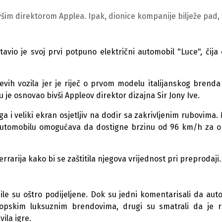
bivšim direktorom Applea. Ipak, dionice kompanije bilježe pad,
vio je svoj prvi potpuno električni automobil "Luce", čija 
evih vozila jer je riječ o prvom modelu italijanskog brenda
u je osnovao bivši Appleov direktor dizajna Sir Jony Ive.
 i veliki ekran osjetljiv na dodir sa zakrivljenim rubovima.
o automobilu omogućava da dostigne brzinu od 96 km/h za o
rrarija kako bi se zaštitila njegova vrijednost pri preprodaji.
e su oštro podijeljene. Dok su jedni komentarisali da aut
ropskim luksuznim brendovima, drugi su smatrali da je r
ila igre.