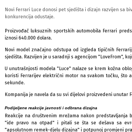
Novi Ferrari Luce donosi pet sjedišta i dizajn razvijen sa 
konkurencija odustaje.
Proizvođač luksuznih sportskih automobila Ferrari predsta
iznosi 640.000 dolara.
Novi model značajno odstupa od izgleda tipičnih Ferrarij
sjedišta. Razvijen je u saradnji s agencijom "LoveFrom", koj
U unutrašnjosti modela "Luce" nalaze se krem kožna obloga
koristi Ferrarijev električni motor na svakom točku, št
sekunde.
Kompanija je navela da su svi dijelovi proizvedeni unutar Fe
Podijeljene reakcije javnosti i odbrana dizajna
Reakcije na društvenim mrežama nakon predstavljanja bil
"ide pravo na otpad" i pitali se šta se dešava sa ev
"apsolutnom remek-djelu dizajna" i potpunoj promjeni prav