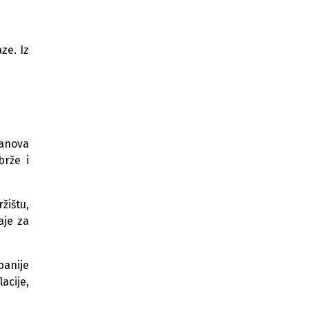
Venecija planira povećati ulaznu
taksu za jednodnevne turiste na čak
50 eura
ze. Iz
Rast Wall Streeta: Dionice Intela
skočile 10% nakon Trumpove
objave
Apple najavio poskupljenja: Novi
iPhone telefoni mogli bi koštati više
lanova
Trump prijeti Francuskoj carinama
brže i
od 100% na vino i šampanjac
Apple lansira Siri AI: Pametniji
žištu,
razgovori i personalizirani odgovori
aje za
Cenzura u Moskvi: Rusija traži
uklanjanje aplikacije nezavisnih
novinara
panije
acije,
Nakon godina saradnje Apple
izbacuje VARTA baterije iz svojih