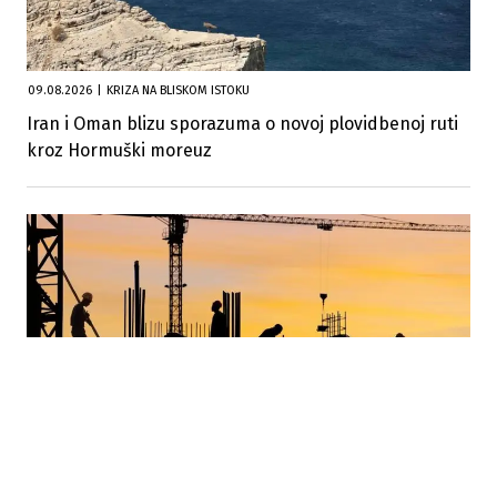
09.08.2026
|
KRIZA NA BLISKOM ISTOKU
Iran i Oman blizu sporazuma o novoj plovidbenoj ruti
kroz Hormuški moreuz
08.08.2026
|
TRŽIŠTE RADA
Američka ekonomija neočekivano izgubila 23.000