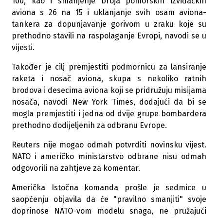
100, kao i smanjenje broja pomorskih izviđačkih
aviona s ​​26 na 15 i uklanjanje svih osam aviona-
tankera za dopunjavanje gorivom u zraku koje su
prethodno stavili na raspolaganje Evropi, navodi se u
vijesti.
Također je cilj premjestiti podmornicu za lansiranje
raketa i nosač aviona, skupa s nekoliko ratnih
brodova i desecima aviona koji se pridružuju misijama
nosača, navodi New York Times, dodajući da bi se
mogla premjestiti i jedna od dvije grupe bombardera
prethodno dodijeljenih za odbranu Evrope.
Reuters nije mogao odmah potvrditi novinsku vijest.
NATO i američko ministarstvo odbrane nisu odmah
odgovorili na zahtjeve za komentar.
Američka Istočna komanda prošle je sedmice u
saopćenju objavila da će "pravilno smanjiti" svoje
doprinose NATO-vom modelu snaga, ne pružajući