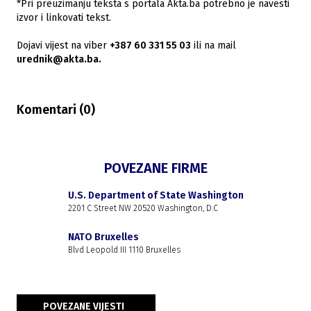
*Pri preuzimanju teksta s portala Akta.ba potrebno je navesti
izvor i linkovati tekst.
Dojavi vijest na viber
+387 60 331 55 03
ili na mail
urednik@akta.ba.
Komentari (
0
)
POVEZANE FIRME
U.S. Department of State Washington
2201 C Street NW 20520 Washington, D.C
NATO Bruxelles
Blvd Leopold III 1110 Bruxelles
POVEZANE VIJESTI