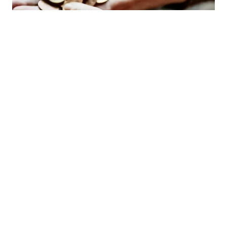
30.07.2026
|
GRAĐANI O STANJU U BIH
Čak 40,6% građana BiH razmišlja o odlasku, a 63,5%
živi lošije nego prije pet godina