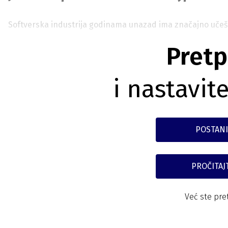
Softverska industrija godinama unazad ima značajno uče
Pretp
i nastavite
POSTANI
PROČITAJ
Već ste pre