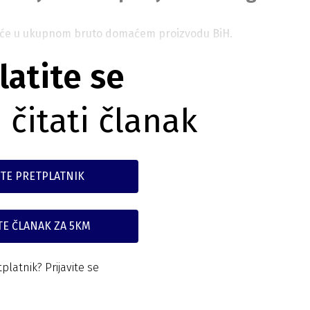
šće u ukupnom bruto domaćem proizvodu BiH.
latite se
 čitati članak
TE PRETPLATNIK
TE ČLANAK ZA 5KM
tplatnik?
Prijavite se