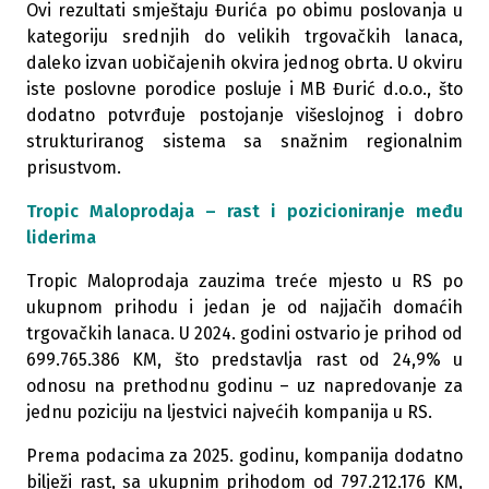
Ovi rezultati smještaju Đurića po obimu poslovanja u
kategoriju srednjih do velikih trgovačkih lanaca,
daleko izvan uobičajenih okvira jednog obrta. U okviru
iste poslovne porodice posluje i MB Đurić d.o.o., što
dodatno potvrđuje postojanje višeslojnog i dobro
strukturiranog sistema sa snažnim regionalnim
prisustvom.
Tropic Maloprodaja – rast i pozicioniranje među
liderima
Tropic Maloprodaja zauzima treće mjesto u RS po
ukupnom prihodu i jedan je od najjačih domaćih
trgovačkih lanaca. U 2024. godini ostvario je prihod od
699.765.386 KM, što predstavlja rast od 24,9% u
odnosu na prethodnu godinu – uz napredovanje za
jednu poziciju na ljestvici najvećih kompanija u RS.
Prema podacima za 2025. godinu, kompanija dodatno
bilježi rast, sa ukupnim prihodom od 797.212.176 KM,