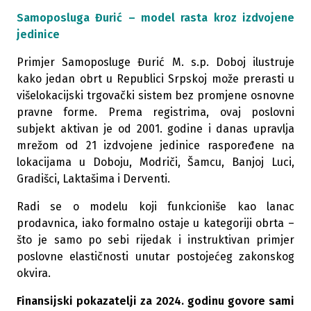
Samoposluga Đurić – model rasta kroz izdvojene
jedinice
Primjer Samoposluge Đurić M. s.p. Doboj ilustruje
kako jedan obrt u Republici Srpskoj može prerasti u
višelokacijski trgovački sistem bez promjene osnovne
pravne forme. Prema registrima, ovaj poslovni
subjekt aktivan je od 2001. godine i danas upravlja
mrežom od 21 izdvojene jedinice raspoređene na
lokacijama u Doboju, Modriči, Šamcu, Banjoj Luci,
Gradišci, Laktašima i Derventi.
Radi se o modelu koji funkcioniše kao lanac
prodavnica, iako formalno ostaje u kategoriji obrta –
što je samo po sebi rijedak i instruktivan primjer
poslovne elastičnosti unutar postojećeg zakonskog
okvira.
Finansijski pokazatelji za 2024. godinu govore sami