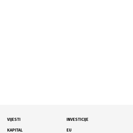
30.04.2026
|
PROVJERITE RADNO VRIJEME
U FBiH trgovine zatvorene tri dana, u RS pojedine
rade u subotu
VIJESTI
INVESTICIJE
28.11.2025
|
REGULACIJA KOJA STVARA RAZLIKU
KAPITAL
EU