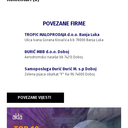
POVEZANE FIRME
TROPIC MALOPRODAJA d.o.o. Banja Luka
Ulica Ivana Gorana Kovačića b.b. 78000 Banja Luka
ĐURIĆ MBB d.o.o. Doboj
Aerodromsko naselje bb 74213 Doboj
Samoposluga Đurić Đurić M. s.p Doboj
Zelena pijaca objekat "F" 9a-9b 74000 Doboj
POVEZANE VIJESTI