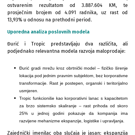
ostvarenim rezultatom od 3.887.604 KM, te
prosječnim brojem od 4.091 radnika, uz rast od
13,93% u odnosu na prethodni period.
Uporedna analiza poslovnih modela
Đurić i Tropic predstavljaju dva različita, ali
podjednako relevantna modela razvoja maloprodaje:
Đurić gradi mrežu kroz obrtnički model – fizičko širenje
lokacija pod jednim pravnim subjektom, bez korporativne
transformacije. Rast je postepen, organski i teritorijalno
usmjeren.
Tropic funkcioniše kao korporativni lanac s kapacitetom
za brzo sistemsko skaliranje – rast prihoda od skoro
25% u jednoj godini pokazuje da kompanija ima
razvijene mehanizme ekspanzije, logistike i upravljanja.
Zajednički imenilac oba slučaja je jasan: ekspanzija