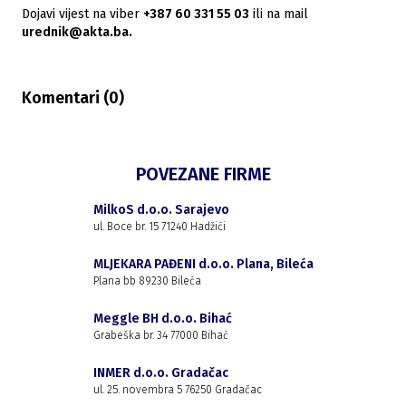
Dojavi vijest na viber
+387 60 331 55 03
ili na mail
urednik@akta.ba.
Komentari (
0
)
POVEZANE FIRME
MilkoS d.o.o. Sarajevo
ul. Boce br. 15 71240 Hadžići
MLJEKARA PAĐENI d.o.o. Plana, Bileća
Plana bb 89230 Bileća
Meggle BH d.o.o. Bihać
Grabeška br. 34 77000 Bihać
INMER d.o.o. Gradačac
ul. 25. novembra 5 76250 Gradačac