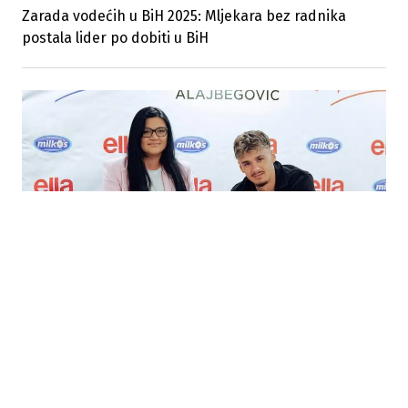
Zarada vodećih u BiH 2025: Mljekara bez radnika
postala lider po dobiti u BiH
29.05.2026
|
OVO JE MOJA VODA. OVO JE MOJA SNAGA.
Kerim Alajbegović u saradnji sa domaćim brandovima
Ella voda i Milkos