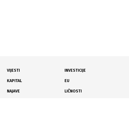
VIJESTI
INVESTICIJE
08.05.2026
|
PRIVREDNA SLIKA KRAJINE
KAPITAL
EU
Ko zapošljava Krajinu: Bolnica iz Bihaća najveći
NAJAVE
LIČNOSTI
poslodavac, Cazin sve jači
KARIJERA
PAUZA
ANALIZE