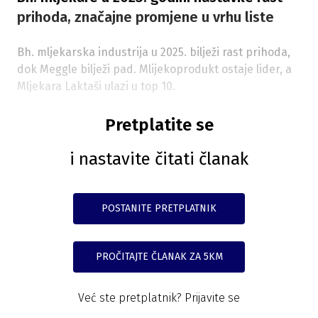
prihoda, značajne promjene u vrhu liste
Bh. mljekarska industrija u 2025. bilježi rast prihoda,
dok Meggle bilježi pad. Mlijekoprodukt ostaje lider, a
Mljekara Laktaši ulazi u top 10.
Pretplatite se
i nastavite čitati članak
POSTANITE PRETPLATNIK
PROČITAJTE ČLANAK ZA 5KM
Već ste pretplatnik?
Prijavite se