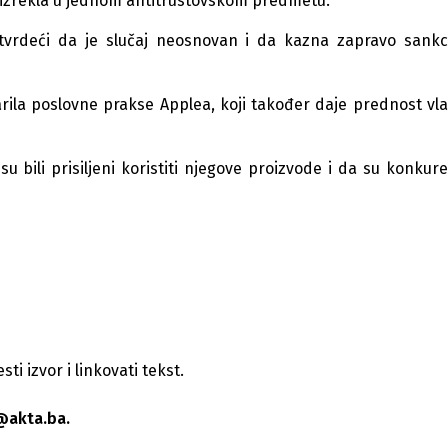
 EU izrekla u jednom antitrustovskom predmetu.
tvrdeći da je slučaj neosnovan i da kazna zapravo sankc
rila poslovne prakse Applea, koji također daje prednost vla
su bili prisiljeni koristiti njegove proizvode i da su konkur
i izvor i linkovati tekst.
@akta.ba.