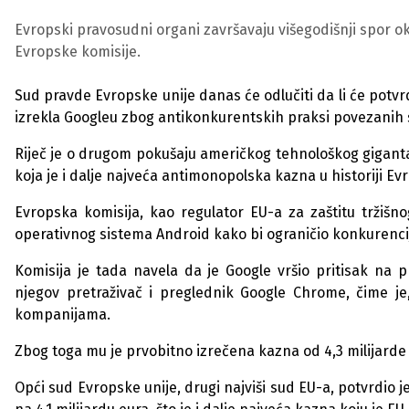
Evropski pravosudni organi završavaju višegodišnji spor 
Evropske komisije.
Sud pravde Evropske unije danas će odlučiti da li će potvrd
izrekla Googleu zbog antikonkurentskih praksi povezanih
Riječ je o drugom pokušaju američkog tehnološkog giganta 
koja je i dalje najveća antimonopolska kazna u historiji Ev
Evropska komisija, kao regulator EU-a za zaštitu tržišno
operativnog sistema Android kako bi ograničio konkurencij
Komisija je tada navela da je Google vršio pritisak na p
njegov pretraživač i preglednik Google Chrome, čime je
kompanijama.
Zbog toga mu je prvobitno izrečena kazna od 4,3 milijarde
Opći sud Evropske unije, drugi najviši sud EU-a, potvrdio j