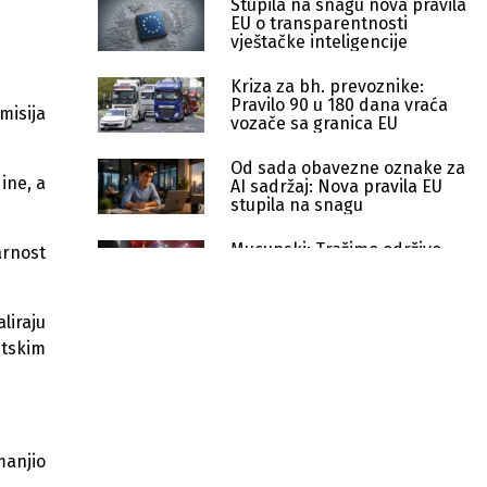
Stupila na snagu nova pravila
EU o transparentnosti
vještačke inteligencije
Kriza za bh. prevoznike:
Pravilo 90 u 180 dana vraća
misija
vozače sa granica EU
Od sada obavezne oznake za
ine, a
AI sadržaj: Nova pravila EU
stupila na snagu
Mucunski: Tražimo održivo
arnost
rješenje za nastavak
pregovora s EU
liraju
ŠKMER akademija jača znanja
ntskim
kuhara i slastičara iz BiH
EU gradi budućnost AI-ja: Poziv za
sedam gigatvornica vrijedan 10
milijardi eura
manjio