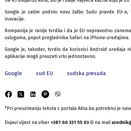
na 4,1 milijardu eura, što je i dalje najveća kazna koju je
Google je zatim podnio novu žalbu Sudu pravde EU-a, 
inovacije.
Kompanija je ranije tvrdila i da je EU nepravedno zanema
uslugama, poput preglednika Safari na iPhone uređajima.
Google je, također, tvrdio da korisnici Android uređaja ni
aplikacije mogli preuzeti vrlo jednostavno.
Google
sud EU
sudska presuda
*Pri preuzimanju teksta s portala Akta.ba potrebno je navest
Dojavi vijest na viber
+387 60 331 55 03
ili na mail
urednik