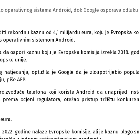
oko operativnog sistema Android, dok Google osporava odluku
iti rekordnu kaznu od 4,1 milijardu eura, koju je Evropska ko
 s operativnim sistemom Android.
da ospori kaznu koju je Evropska komisija izrekla 2018. god
ropske unije.
g natjecanja, optužila je Google da je zloupotrijebio popul
u, piše AFP.
roizvođače telefona koji koriste Android da unaprijed insta
, prema ocjeni regulatora, otežao pristup tržištu konkure
 eura.
e 2022. godine nalaze Evropske komisije, ali je kaznu blago s