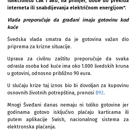
funkcionišu čak i ako, na primjer, dođe do prekida
interneta ili snabdijevanja električnom energijom".
Vlada preporučuje da građani imaju gotovinu kod
kuće
Švedska vlada smatra da je gotovina važan dio
priprema za krizne situacije.
Uprava za civilnu zaštitu preporučuje da svaka
odrasla osoba kod kuće ima oko 1.000 švedskih kruna
u gotovini, odnosno približno 90 eura.
U slučaju krize taj iznos bio bi dovoljan za kupovinu
osnovnih životnih potrepština, prenosi
B92
.
Mnogi Šveđani danas nemaju ni toliko gotovine jer
godinama gotovo isključivo plaćaju karticama ili
putem aplikacije Swish, nacionalnog sistema za
elektronska plaćanja.