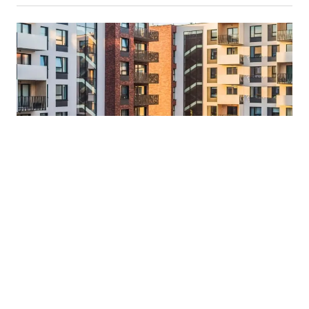
13.05.2021
Šveđani na stambenu krizu reagiraju prenamjenom
aerodroma u 30.000 domova