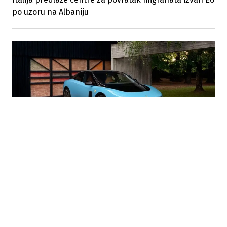
po uzoru na Albaniju
26.05.2026
|
REVOLUCIJA ILI RIZIK ITALIJANSKOG GIGANTA
Ferrari predstavio prvi električni model Luce: Cijena
640.000 dolara