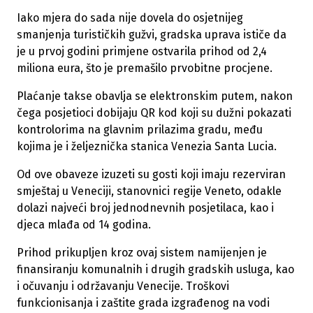
Iako mjera do sada nije dovela do osjetnijeg
smanjenja turističkih gužvi, gradska uprava ističe da
je u prvoj godini primjene ostvarila prihod od 2,4
miliona eura, što je premašilo prvobitne procjene.
Plaćanje takse obavlja se elektronskim putem, nakon
čega posjetioci dobijaju QR kod koji su dužni pokazati
kontrolorima na glavnim prilazima gradu, među
kojima je i željeznička stanica Venezia Santa Lucia.
Od ove obaveze izuzeti su gosti koji imaju rezerviran
smještaj u Veneciji, stanovnici regije Veneto, odakle
dolazi najveći broj jednodnevnih posjetilaca, kao i
djeca mlađa od 14 godina.
Prihod prikupljen kroz ovaj sistem namijenjen je
finansiranju komunalnih i drugih gradskih usluga, kao
i očuvanju i održavanju Venecije. Troškovi
funkcionisanja i zaštite grada izgrađenog na vodi