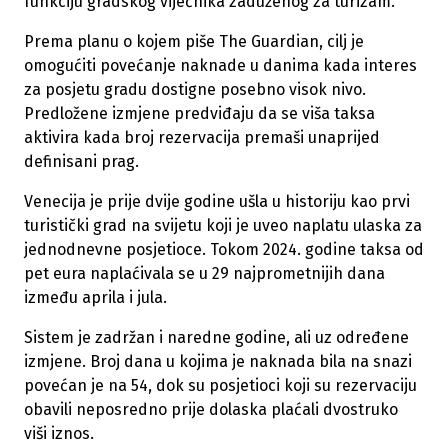
funkciju gradskog vijećnika zaduženog za turizam.
Prema planu o kojem piše The Guardian, cilj je
omogućiti povećanje naknade u danima kada interes
za posjetu gradu dostigne posebno visok nivo.
Predložene izmjene predviđaju da se viša taksa
aktivira kada broj rezervacija premaši unaprijed
definisani prag.
Venecija je prije dvije godine ušla u historiju kao prvi
turistički grad na svijetu koji je uveo naplatu ulaska za
jednodnevne posjetioce. Tokom 2024. godine taksa od
pet eura naplaćivala se u 29 najprometnijih dana
između aprila i jula.
Sistem je zadržan i naredne godine, ali uz određene
izmjene. Broj dana u kojima je naknada bila na snazi
povećan je na 54, dok su posjetioci koji su rezervaciju
obavili neposredno prije dolaska plaćali dvostruko
viši iznos.