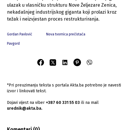
ulazak u vlasničku strukturu Nove Željezare Zenica,
nekadašnjeg industrijskog giganta koji prolazi kroz
težak i neizvjestan proces restrukturiranja.
Gordan Pavlović
Nova tvornica prečistača
Pavgord
*Pri preuzimanju teksta s portala Akta.ba potrebno je navesti
izvor i linkovati tekst.
Dojavi vijest na viber
+387 60 331 55 03
ili na mail
urednik@akta.ba.
Komentari (
0
)