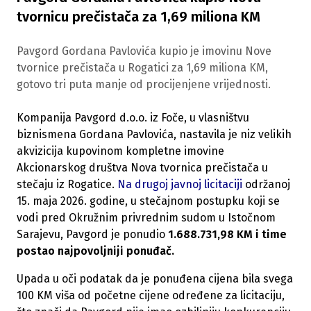
tvornicu prečistača za 1,69 miliona KM
Pavgord Gordana Pavlovića kupio je imovinu Nove
tvornice prečistača u Rogatici za 1,69 miliona KM,
gotovo tri puta manje od procijenjene vrijednosti.
Kompanija Pavgord d.o.o. iz Foče, u vlasništvu
biznismena Gordana Pavlovića, nastavila je niz velikih
akvizicija kupovinom kompletne imovine
Akcionarskog društva Nova tvornica prečistača u
stečaju iz Rogatice.
Na drugoj javnoj licitaciji
održanoj
15. maja 2026. godine, u stečajnom postupku koji se
vodi pred Okružnim privrednim sudom u Istočnom
Sarajevu, Pavgord je ponudio
1.688.731,98 KM i time
postao najpovoljniji ponuđač.
Upada u oči podatak da je ponuđena cijena bila svega
100 KM viša od početne cijene određene za licitaciju,