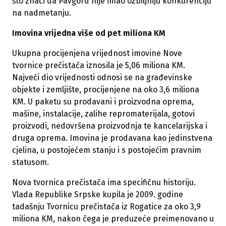
što znači da Pavgord nije imao ozbiljniju konkurenciju
na nadmetanju.
Imovina vrijedna više od pet miliona KM
Ukupna procijenjena vrijednost imovine Nove
tvornice prečistača iznosila je 5,06 miliona KM.
Najveći dio vrijednosti odnosi se na građevinske
objekte i zemljište, procijenjene na oko 3,6 miliona
KM. U paketu su prodavani i proizvodna oprema,
mašine, instalacije, zalihe repromaterijala, gotovi
proizvodi, nedovršena proizvodnja te kancelarijska i
druga oprema. Imovina je prodavana kao jedinstvena
cjelina, u postojećem stanju i s postojećim pravnim
statusom.
Nova tvornica prečistača ima specifičnu historiju.
Vlada Republike Srpske kupila je 2009. godine
tadašnju Tvornicu prečistača iz Rogatice za oko 3,9
miliona KM, nakon čega je preduzeće preimenovano u