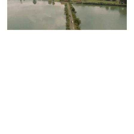
05.08.2026
|
REORGANIZACIJA
Za Ribnjak "Saničani" osigurano 3,8 miliona KM