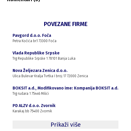
POVEZANE FIRME
Pavgord d.o.o. Foča
Petra Kočića br.1 73300 Foča
Vlada Republike Srpske
Trg Republike Srpske 1 78101 Banja Luka
Nova Željezara Zenica d.o.o.
Ulica Bulevar Kralja Tvrtka I broj 17 72000 Zenica
BOKSIT a.d., Modifikovano ime: Kompanija BOKSIT a.d.
Trg rudara 1 75446 Milići
PD ALZV d.o.o. Zvornik
Karakaj bb 75400 Zvornik
Prikaži više