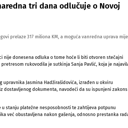
 naredna tri dana odlučuje o Novoj
Dugovi prelaze 317 miliona KM, a moguća vanredna uprava mij
nije donesena odluka o tome hoće li biti otvoren stečajni
etresom rukovodila je sutkinja Sanja Pavlić, koja je najavil
g upravnika Jasmina Hadžirašidovića, izrađen u okviru
 iz dostavljenog dokumenta, navodeći da su ispunjeni zakons
 u stanju platežne nesposobnosti te zahtijeva potpunu
čelika već obustavljena nakon gašenja, odnosno prestanka rad