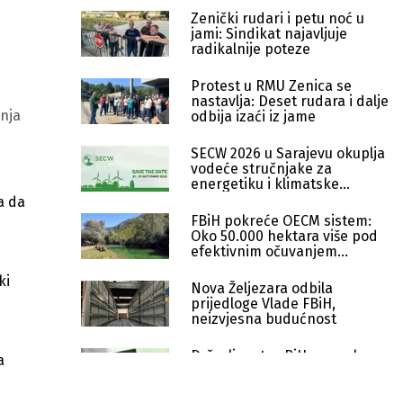
Zenički rudari i petu noć u
jami: Sindikat najavljuje
radikalnije poteze
Protest u RMU Zenica se
nastavlja: Deset rudara i dalje
enja
odbija izaći iz jame
SECW 2026 u Sarajevu okuplja
vodeće stručnjake za
energetiku i klimatske
politike
a da
FBiH pokreće OECM sistem:
Oko 50.000 hektara više pod
efektivnim očuvanjem
prirode
ki
Nova Željezara odbila
prijedloge Vlade FBiH,
neizvjesna budućnost
Državljanstvo BiH za osobe
a
od naročite koristi: u četiri
godine odobrena 43 zahtjeva