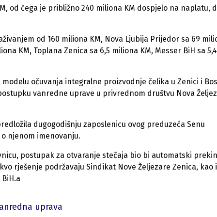
M, od čega je približno 240 miliona KM dospjelo na naplatu, 
živanjem od 160 miliona KM, Nova Ljubija Prijedor sa 69 mil
liona KM, Toplana Zenica sa 6,5 miliona KM, Messer BiH sa 5,4
modelu očuvanja integralne proizvodnje čelika u Zenici i Bos
 o postupku vanredne uprave u privrednom društvu Nova Želje
predložila dugogodišnju zaposlenicu ovog preduzeća Senu
i o njenom imenovanju.
icu, postupak za otvaranje stečaja bio bi automatski prekin
kvo rješenje podržavaju Sindikat Nove Željezare Zenica, kao i
 BiH.a
anredna uprava