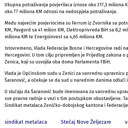
Ukupna potraživanja povjerilaca iznose oko 317,3 miliona K
oko 77 miliona KM odnosi na nedospjela potraživanja.
Među najvećim povjeriocima su Ferrum iz Zvornika sa potra
KM, Pavgord sa 41 milion KM, Elektroprivreda BiH sa 8,2 mi
miliona KM te Energoinvest sa 4,65 miliona KM.
Istovremeno, Vlada Federacije Bosne i Hercegovine radi na 
Hercegovini. U tom cilju pripremljen je Prijedlog zakona
Zenica, koji su usvojila oba doma Parlamenta FBiH.
Vlada je Općinskom sudu u Zenici za vanrednu upravnicu 
Šaranović, a očekuje se da sud u narednim danima odluči 
U slučaju da Šaranović bude imenovana za vanrednu upravn
sve pravne radnje u vezi s tim postupkom obustavljene. Ta
Sindikat metalaca Zeničko-dobojskog kantona i Federacije
sindikat metalaca
Stečaj Nove Željezare
v