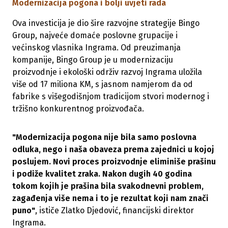
Modernizacija pogona i bolji uvjeti rada
Ova investicija je dio šire razvojne strategije Bingo
Group, najveće domaće poslovne grupacije i
većinskog vlasnika Ingrama. Od preuzimanja
kompanije, Bingo Group je u modernizaciju
proizvodnje i ekološki održiv razvoj Ingrama uložila
više od 17 miliona KM, s jasnom namjerom da od
fabrike s višegodišnjom tradicijom stvori modernog i
tržišno konkurentnog proizvođača.
"Modernizacija pogona nije bila samo poslovna
odluka, nego i naša obaveza prema zajednici u kojoj
poslujem. Novi proces proizvodnje eliminiše prašinu
i podiže kvalitet zraka. Nakon dugih 40 godina
tokom kojih je prašina bila svakodnevni problem,
zagađenja više nema i to je rezultat koji nam znači
puno"
, ističe Zlatko Djedović, financijski direktor
Ingrama.