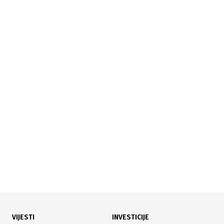
06.07.2026
|
PRIVATIZACIJA ZAVRŠENA
Drama u Neumu: Zašto Bingo još ne može preuzeti
hotel Zenit?
VIJESTI
INVESTICIJE