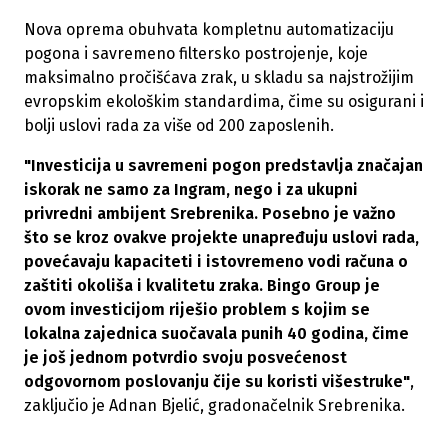
Nova oprema obuhvata kompletnu automatizaciju
pogona i savremeno filtersko postrojenje, koje
maksimalno pročišćava zrak, u skladu sa najstrožijim
evropskim ekološkim standardima, čime su osigurani i
bolji uslovi rada za više od 200 zaposlenih.
"
Investicija u savremeni pogon predstavlja značajan
iskorak ne samo za Ingram, nego i za ukupni
privredni ambijent Srebrenika. Posebno je važno
što se kroz ovakve projekte unapređuju uslovi rada,
povećavaju kapaciteti i istovremeno vodi računa o
zaštiti okoliša i kvalitetu zraka. Bingo Group je
ovom investicijom riješio problem s kojim se
lokalna zajednica suočavala punih 40 godina, čime
je još jednom potvrdio svoju posvećenost
odgovornom poslovanju čije su koristi višestruke"
,
zaključio
je Adnan Bjelić, gradonačelnik Srebrenika.