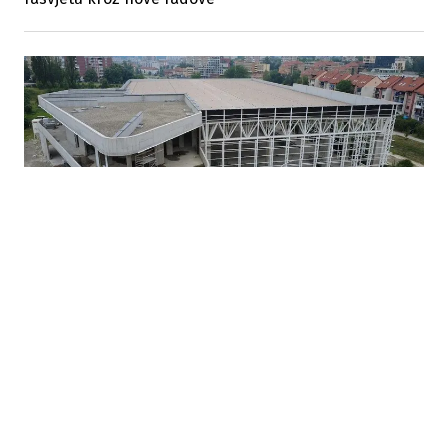
29.07.2026
|
OTKLONJENE PREPREKE
Nastavljeni radovi na drugoj fazi izgradnje olimpijskog
bazena u Zenici