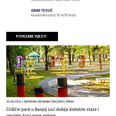
GRAD TESLIĆ
Karađorđeva broj 18 74270 Teslić
POVEZANE VIJESTI
05.08.2026
|
NASTAVAK UREĐENJA ĆIRILIĆNOG PARKA
Ćirilični park u Banjoj Luci dobija dodatne staze i
rasvjetu kroz nove radove