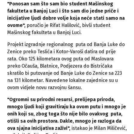
"Ponosan sam što sam bio student Mašinskog
fakulteta u Banjoj Luci i što sam dio jedne priče i
inicijative ljudi dobre volje koja neće stati samo na
ovome",
poručio je Rifat Halilović, bivši student
Mašinskog fakulteta u Banjoj Luci.
Projekt izgradnje regionalnog puta od Banja Luke do
Zenice preko Teslića i Kotor-Varoši datira od prije
rata. Oko 125 kilometara ovog puta od Maslovara
preko Očauša, Blatnice, Podjezera do Bistričaka
skratilo bi putovanje od Banje Luke do Zenice sa 223
na 131 kilometar. Navedene lokalne zajednice su u
ovom vidjele novu razvojnu šansu.
"Ogromni su prirodni resursi, prelijepa priroda,
mnogo ljudi koji gravitiraju ka ovom putu i mnogo je
onih koji su, zbog toga što nije bilo ovakvog puta,
otišli sa ovih prostora. Dakle, mnogo je razloga da
ova sjajna inicijativa zaživi",
istakao je Milan Miličević,