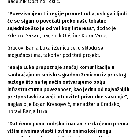
načelnik Opštine Teslić.
"Povezivanjem tri regije promet roba, usluga i ljudi
će se sigurno povećati preko naše lokalne
zajednice što je od velikog interesa"
, dodao je
Zdenko Sakan, načelnik Opštine Kotor Varoš.
Gradovi Banja Luka i Zenica će, u skladu sa
mogućnostima, također podržati projekt.
"Banja Luka prepoznaje značaj komunikacije u
saobraćajnom smislu s gradom Zenicom iz prostog
razloga što na taj način ostvarujemo bolju
infrastrukturnu povezanost, kao jednu od najvažnijih
pretpostavki za veći intenzitet privredne saradnje",
naglasio je Bojan Kresojević, menadžer u Gradskoj
upravi Banja Luka.
"Dat ćemo punu podršku i nadam se da ćemo prema
višim nivoima vlasti i svima onima koji mogu