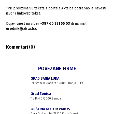
*Pri preuzimanju teksta s portala Akta.ba potrebno je navesti
izvor i linkovati tekst.
Dojavi vijest na viber
+387 60 331 55 03
ili na mail
urednik@akta.ba.
Komentari (
0
)
POVEZANE FIRME
GRAD BANJA LUKA
Trg srpskih vladara 1 78000 Banja Luka
Grad Zenica
Trg BiH 6 72000 Zenica
OPŠTINA KOTOR VAROŠ
Cara Dušana bb 78220 Kotor Varoš