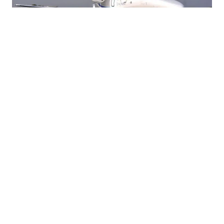
03.08.2026
|
KO SU VLASNICI LETJELICA?
Ko u BiH posjeduje privatne avione? Registar otkriva
zanimljive detalje
31.07.2026
|
NOVI KOLEKTIVNI UGOVORI