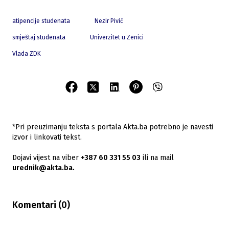
atipencije studenata
Nezir Pivić
smještaj studenata
Univerzitet u Zenici
Vlada ZDK
*Pri preuzimanju teksta s portala Akta.ba potrebno je navesti
izvor i linkovati tekst.
Dojavi vijest na viber
+387 60 331 55 03
ili na mail
urednik@akta.ba.
Komentari (
0
)