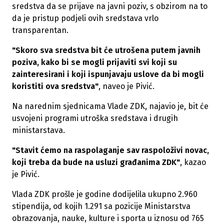
sredstva da se prijave na javni poziv, s obzirom na to
da je pristup podjeli ovih sredstava vrlo
transparentan.
"Skoro sva sredstva bit će utrošena putem javnih
poziva, kako bi se mogli prijaviti svi koji su
zainteresirani i koji ispunjavaju uslove da bi mogli
koristiti ova sredstva"
, naveo je Pivić.
Na narednim sjednicama Vlade ZDK, najavio je, bit će
usvojeni programi utroška sredstava i drugih
ministarstava.
"Stavit ćemo na raspolaganje sav raspoloživi novac,
koji treba da bude na usluzi građanima ZDK"
, kazao
je Pivić.
Vlada ZDK prošle je godine dodijelila ukupno 2.960
stipendija, od kojih 1.291 sa pozicije Ministarstva
obrazovanja, nauke, kulture i sporta u iznosu od 765