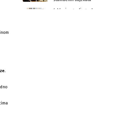
Jablanica gradi zgradu za
porodice pogođene
poplavama i klizištima
vrijednu milion KM
Počela izgradnja Vatrogasnog doma
minom
u Jablanici vrijednog 407.241 KM
Jablanički Granit pred gašenjem,
neizvjesna sudbina 155 radnika
Jablanica dobila Turističku zajednicu,
usvojeni ključni akti i imenovano
rukovodstvo
ize
.
Nakon 16 mjeseci predmet tragedije
u Donjoj Jablanici preuzima POSKOK
edno
Za sanaciju magistralnih puteva u
Jablanici izdvojeno 6 miliona KM
icima
Federalno ministarstvo uložilo gotovo
5 miliona KM za sanaciju šteta u