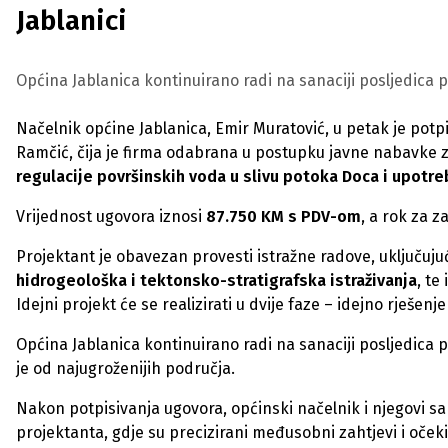
Jablanici
Općina Jablanica kontinuirano radi na sanaciji posljedica 
Načelnik općine Jablanica, Emir Muratović, u petak je pot
Ramčić, čija je firma odabrana u postupku javne nabavke 
regulacije površinskih voda u slivu potoka Doca i upotre
Vrijednost ugovora iznosi
87.750 KM s PDV-om
, a rok za z
Projektant je obavezan provesti istražne radove, uključuju
hidrogeološka i tektonsko-stratigrafska istraživanja
, te
Idejni projekt će se realizirati u dvije faze – idejno rješenje 
Općina Jablanica kontinuirano radi na sanaciji posljedica 
je od najugroženijih područja.
Nakon potpisivanja ugovora, općinski načelnik i njegovi s
projektanta, gdje su precizirani međusobni zahtjevi i oček