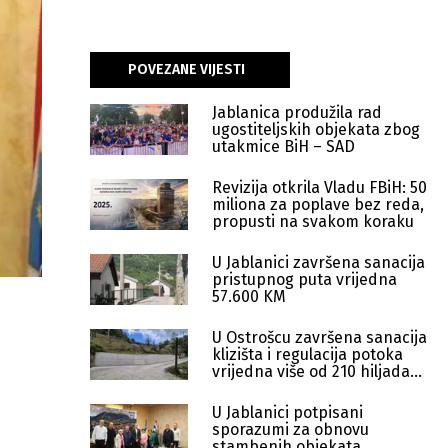
POVEZANE VIJESTI
Jablanica produžila rad
ugostiteljskih objekata zbog
utakmice BiH – SAD
Revizija otkrila Vladu FBiH: 50
miliona za poplave bez reda,
propusti na svakom koraku
U Jablanici završena sanacija
pristupnog puta vrijedna
57.600 KM
U Ostrošcu završena sanacija
klizišta i regulacija potoka
vrijedna više od 210 hiljada
KM
U Jablanici potpisani
sporazumi za obnovu
stambenih objekata