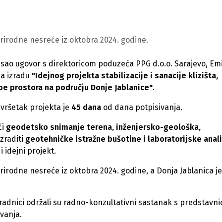
prirodne nesreće iz oktobra 2024. godine.
pisao ugovor s direktoricom poduzeća PPG d.o.o. Sarajevo, E
za izradu
"Idejnog projekta stabilizacije i sanacije klizišta,
be prostora na području Donje Jablanice"
.
avršetak projekta je
45 dana
od dana potpisivanja.
ći
geodetsko snimanje terena, inženjersko-geološka,
 izraditi
geotehničke istražne bušotine i laboratorijske anal
i idejni projekt.
prirodne nesreće iz oktobra 2024. godine, a Donja Jablanica j
aradnici održali su radno-konzultativni sastanak s predstavn
ivanja.