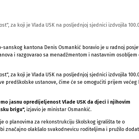
t", za koji je Vlada USK na posljednjoj sjednici izdvojila 100.
ko-sanskog kantona Denis Osmankić boravio je u radnoj posje
stanova i razgovarao sa menadžmentom i nastavnim osobljem 
t", za koji je Vlada USK na posljednjoj sjednici izdvojila 100.
ove predškolske ustanove, čime će se omogućiti prijem većeg 
emo jasnu opredijeljenost Vlade USK da djeci i njihovim
sku brigu",
izjavio je ministar Osmankić.
 o planovima za rekonstrukciju školskog igrališta te o
i značajno olakšalo svakodnevicu roditeljima i pružilo doda