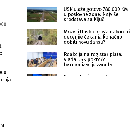
USK ulaže gotovo 780.000 KM
u poslovne zone: Najviše
sredstava za Ključ
000
Može li Unska pruga nakon tri
decenije čekanja konačno
dobiti novu šansu?
ti
o
Reakcija na registar plata:
Vlada USK pokreće
harmonizaciju zarada
000
E-registar izazvao buru:
broja
Prosvjetari u USK-u traže
veće plate i prijete štrajkom
USK dodijelio 1,05 miliona KM za
rad i razvoj 64 sportska kluba
Vlada USK izdvaja milion maraka
za razvoj poslovnih zona
tnu
Primanja u javnom sektoru USK