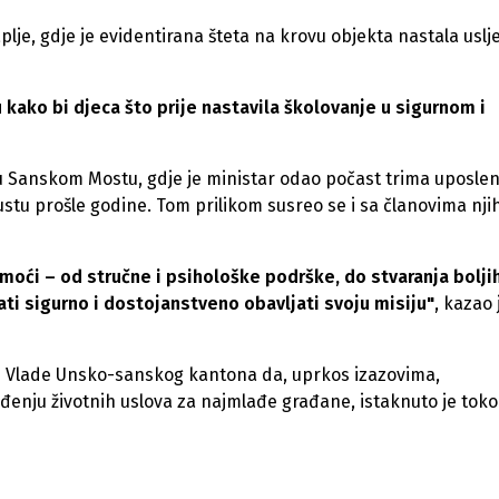
plje, gdje je evidentirana šteta na krovu objekta nastala uslj
 kako bi djeca što prije nastavila školovanje u sigurnom i
 u Sanskom Mostu, gdje je ministar odao počast trima uposle
ustu prošle godine. Tom prilikom susreo se i sa članovima nji
oći – od stručne i psihološke podrške, do stvaranja bolji
ćati sigurno i dostojanstveno obavljati svoju misiju"
, kazao 
 i Vlade Unsko-sanskog kantona da, uprkos izazovima,
đenju životnih uslova za najmlađe građane, istaknuto je tok