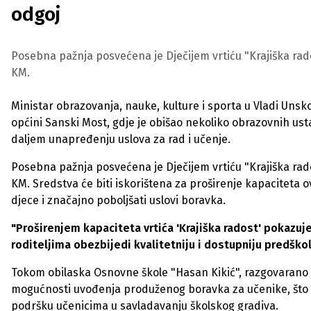
odgoj
Posebna pažnja posvećena je Dječijem vrtiću "Krajiška rados
KM.
Ministar obrazovanja, nauke, kulture i sporta u Vladi Uns
općini Sanski Most, gdje je obišao nekoliko obrazovnih u
daljem unapređenju uslova za rad i učenje.
Posebna pažnja posvećena je Dječijem vrtiću "Krajiška rados
KM. Sredstva će biti iskorištena za proširenje kapaciteta 
djece i značajno poboljšati uslovi boravka.
"Proširenjem kapaciteta vrtića 'Krajiška radost' pokazuj
roditeljima obezbijedi kvalitetniju i dostupniju predškol
Tokom obilaska Osnovne škole "Hasan Kikić", razgovarano je
mogućnosti uvođenja produženog boravka za učenike, što b
podršku učenicima u savladavanju školskog gradiva.